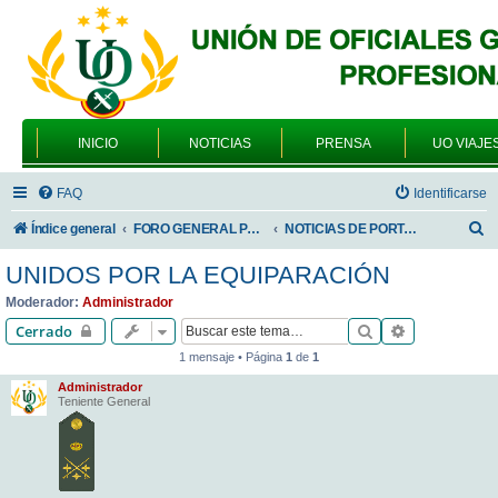
INICIO
NOTICIAS
PRENSA
UO VIAJE
FAQ
Identificarse
B
Índice general
FORO GENERAL PARA TODOS LOS USUARIOS
NOTICIAS DE PORTADA
u
UNIDOS POR LA EQUIPARACIÓN
s
Moderador:
Administrador
c
Buscar
Búsqueda av
Cerrado
a
1 mensaje • Página
1
de
1
r
Administrador
Teniente General