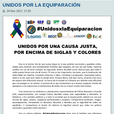
UNIDOS POR LA EQUIPARACIÓN
M
24 Nov 2017, 17:25
e
n
s
a
j
e