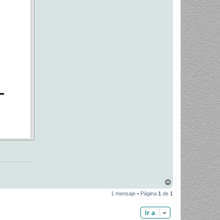
A
r
1 mensaje • Página
1
de
1
r
i
b
Ir a
a