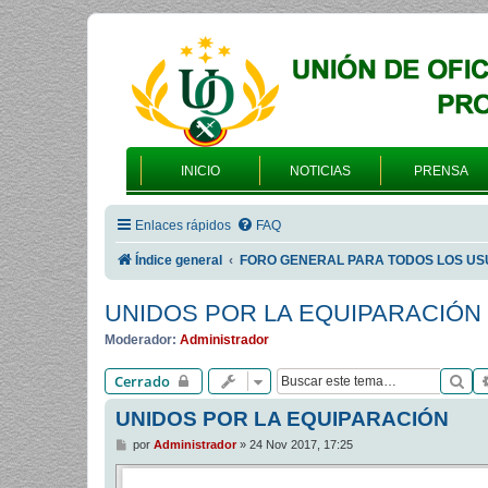
INICIO
NOTICIAS
PRENSA
Enlaces rápidos
FAQ
Índice general
FORO GENERAL PARA TODOS LOS US
UNIDOS POR LA EQUIPARACIÓN
Moderador:
Administrador
Bu
Cerrado
UNIDOS POR LA EQUIPARACIÓN
M
por
Administrador
»
24 Nov 2017, 17:25
e
n
s