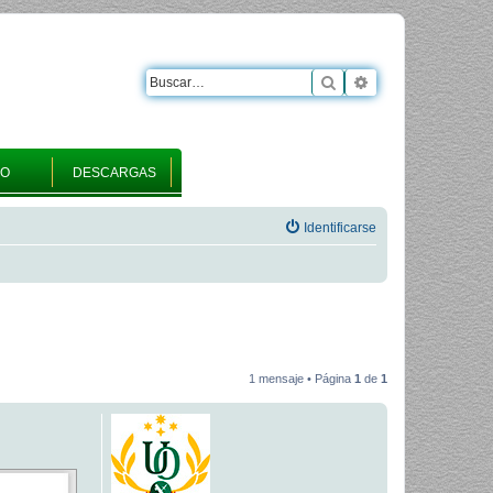
Buscar
Búsqueda avanza
RO
DESCARGAS
Identificarse
1 mensaje • Página
1
de
1