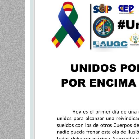
a
j
e