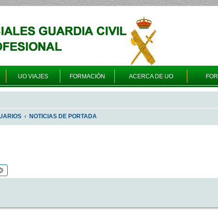
UO VIAJES
FORMACIÓN
ACERCA DE UO
FO
UARIOS
NOTICIAS DE PORTADA
scar
Búsqueda avanzada