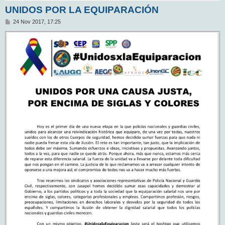
UNIDOS POR LA EQUIPARACIÓN
M
24 Nov 2017, 17:25
e
n
s
a
j
e