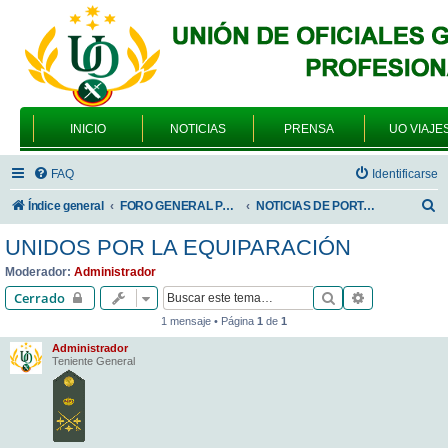
INICIO
NOTICIAS
PRENSA
UO VIAJE
FAQ
Identificarse
B
Índice general
FORO GENERAL PARA TODOS LOS USUARIOS
NOTICIAS DE PORTADA
u
UNIDOS POR LA EQUIPARACIÓN
s
Moderador:
Administrador
c
Buscar
Búsqueda av
Cerrado
a
1 mensaje • Página
1
de
1
r
Administrador
Teniente General