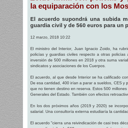
a
la equiparación con los Mo
j
e
El acuerdo supondrá una subida m
guardia civil y de 560 euros para un p
12 marzo, 2018 10:22
El ministro del Interior, Juan Ignacio Zoido, ha ru
policías y guardias civiles respecto a otras policí
inversión de 500 millones en 2018 y otra suma variab
sindicatos y asociaciones de los Cuerpos.
El acuerdo, al que desde Interior se ha calificado c
De esa cantidad, 400 irían a parar a sueldos, CES y 
que no tienen destino en reserva. Estos 500 millone
Generales del Estado. También con efectos retroactiv
En los dos próximos años (2019 y 2020) se incorpo
salarial. Una consultoría externa estudiaría la cantid
El acuerdo "cierra una reivindicación de casi tres d