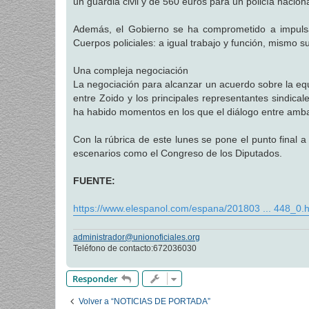
un guardia civil y de 560 euros para un policía naciona
Además, el Gobierno se ha comprometido a impulsar 
Cuerpos policiales: a igual trabajo y función, mismo s
Una compleja negociación
La negociación para alcanzar un acuerdo sobre la equ
entre Zoido y los principales representantes sindica
ha habido momentos en los que el diálogo entre ambas 
Con la rúbrica de este lunes se pone el punto final
escenarios como el Congreso de los Diputados.
FUENTE:
https://www.elespanol.com/espana/201803 ... 448_0.h
administrador@unionoficiales.org
Teléfono de contacto:672036030
Responder
Volver a “NOTICIAS DE PORTADA”