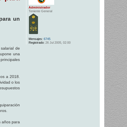
Administrador
Teniente General
para un
Mensajes:
6745
Registrado:
26 Jul 2005, 02:00
salarial de
 supone una
principales
dos a 2018.
vidad o los
resupuestos
quiparación
uros.
s años para