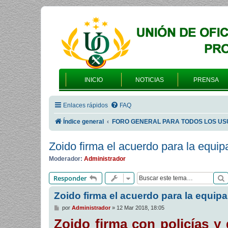
INICIO
NOTICIAS
PRENSA
Enlaces rápidos
FAQ
Índice general
FORO GENERAL PARA TODOS LOS US
Zoido firma el acuerdo para la equi
Moderador:
Administrador
Responder
Zoido firma el acuerdo para la equip
M
por
Administrador
»
12 Mar 2018, 18:05
e
Zoido firma con policías y 
n
s