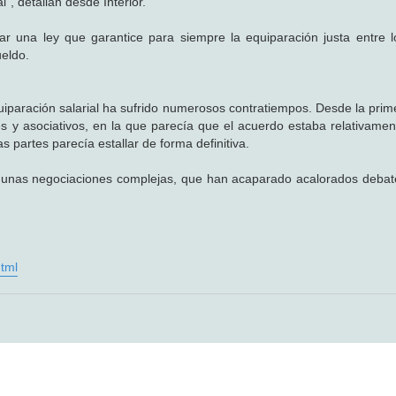
l", detallan desde Interior.
una ley que garantice para siempre la equiparación justa entre lo
ueldo.
iparación salarial ha sufrido numerosos contratiempos. Desde la prim
les y asociativos, en la que parecía que el acuerdo estaba relativamen
partes parecía estallar de forma definitiva.
 a unas negociaciones complejas, que han acaparado acalorados debat
tml