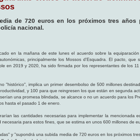
ssos
edia de 720 euros en los próximos tres años 
olicía nacional.
bricado en la mañana de este lunes el acuerdo sobre la equiparación 
as autonómicas, principalmente los Mossos d'Esquadra. El pacto, que
le en 2019 y 2020, ha sido firmada por los representantes de los 11 
omo "histórico", implica un primer desembolso de 500 millones destina
productividad, y 100 para que reingresen los que están en segunda acti
s serían una promesa blindada, se alcance o no un acuerdo para los P
os hasta el pasado 1 de enero.
rarían las cantidades necesarias para implementar la mencionada e
ad necesaria para estos fines, que se estima en unos 600 millones de e
écadas" y "supondrá una subida media de 720 euros en los próximos tre