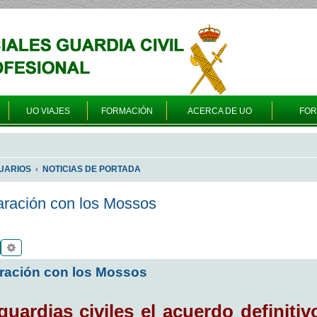
UO VIAJES
FORMACIÓN
ACERCA DE UO
FO
UARIOS
NOTICIAS DE PORTADA
paración con los Mossos
Buscar
Búsqueda avanzada
aración con los Mossos
guardias civiles el acuerdo definitiv