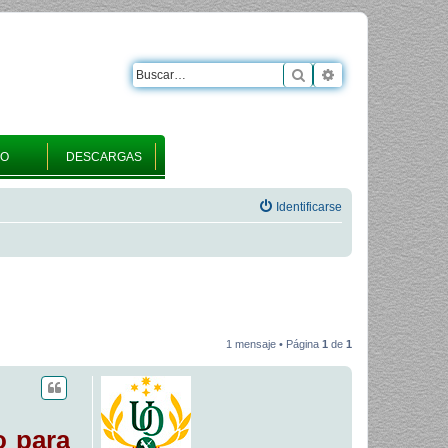
Buscar
Búsqueda avanza
RO
DESCARGAS
Identificarse
1 mensaje • Página
1
de
1
o para