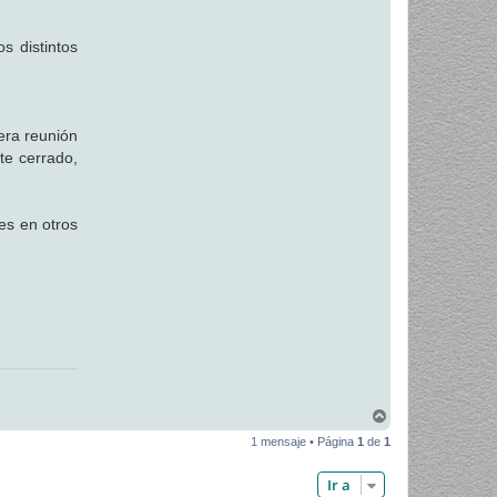
s distintos
era reunión
te cerrado,
es en otros
A
r
1 mensaje • Página
1
de
1
r
i
b
Ir a
a