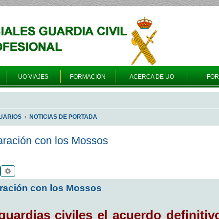
UO VIAJES
FORMACIÓN
ACERCA DE UO
FO
UARIOS
NOTICIAS DE PORTADA
paración con los Mossos
Buscar
Búsqueda avanzada
aración con los Mossos
guardias civiles el acuerdo definitiv