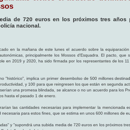
ssos
edia de 720 euros en los próximos tres años 
olicía nacional.
bricado en la mañana de este lunes el acuerdo sobre la equiparación 
as autonómicas, principalmente los Mossos d'Esquadra. El pacto, que
le en 2019 y 2020, ha sido firmada por los representantes de los 11 
omo "histórico", implica un primer desembolso de 500 millones destina
productividad, y 100 para que reingresen los que están en segunda acti
s serían una promesa blindada, se alcance o no un acuerdo para los P
os hasta el pasado 1 de enero.
rarían las cantidades necesarias para implementar la mencionada e
ad necesaria para estos fines, que se estima en unos 600 millones de e
écadas" y "supondrá una subida media de 720 euros en los próximos tre