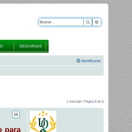
Buscar
Búsqueda avanza
RO
DESCARGAS
Identificarse
1 mensaje • Página
1
de
1
o para