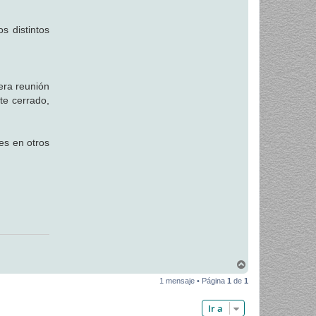
s distintos
era reunión
te cerrado,
es en otros
A
r
1 mensaje • Página
1
de
1
r
i
b
Ir a
a