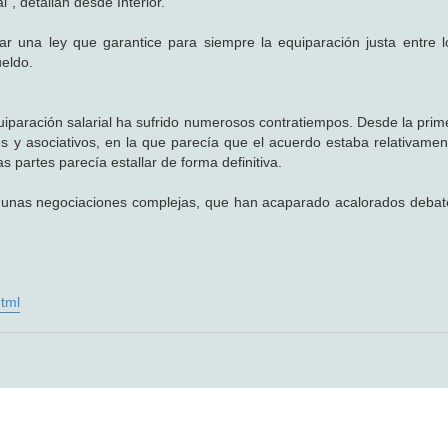
l", detallan desde Interior.
una ley que garantice para siempre la equiparación justa entre lo
ueldo.
iparación salarial ha sufrido numerosos contratiempos. Desde la prim
les y asociativos, en la que parecía que el acuerdo estaba relativamen
partes parecía estallar de forma definitiva.
 a unas negociaciones complejas, que han acaparado acalorados debat
tml