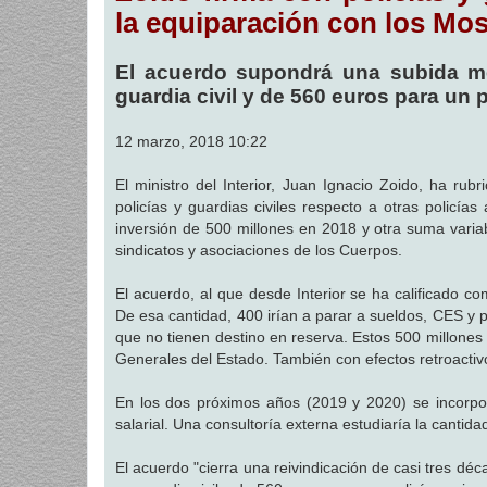
a
la equiparación con los Mo
j
e
El acuerdo supondrá una subida m
guardia civil y de 560 euros para un p
12 marzo, 2018 10:22
El ministro del Interior, Juan Ignacio Zoido, ha ru
policías y guardias civiles respecto a otras policí
inversión de 500 millones en 2018 y otra suma variab
sindicatos y asociaciones de los Cuerpos.
El acuerdo, al que desde Interior se ha calificado c
De esa cantidad, 400 irían a parar a sueldos, CES y 
que no tienen destino en reserva. Estos 500 millone
Generales del Estado. También con efectos retroactiv
En los dos próximos años (2019 y 2020) se incorpo
salarial. Una consultoría externa estudiaría la cantid
El acuerdo "cierra una reivindicación de casi tres d