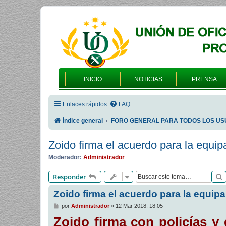
INICIO
NOTICIAS
PRENSA
Enlaces rápidos
FAQ
Índice general
FORO GENERAL PARA TODOS LOS US
Zoido firma el acuerdo para la equi
Moderador:
Administrador
Responder
Zoido firma el acuerdo para la equip
M
por
Administrador
»
12 Mar 2018, 18:05
e
Zoido firma con policías y 
n
s