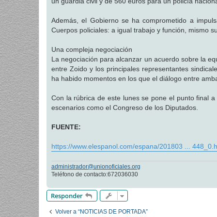
un guardia civil y de 560 euros para un policía naciona
Además, el Gobierno se ha comprometido a impulsar 
Cuerpos policiales: a igual trabajo y función, mismo s
Una compleja negociación
La negociación para alcanzar un acuerdo sobre la equ
entre Zoido y los principales representantes sindica
ha habido momentos en los que el diálogo entre ambas 
Con la rúbrica de este lunes se pone el punto final
escenarios como el Congreso de los Diputados.
FUENTE:
https://www.elespanol.com/espana/201803 ... 448_0.h
administrador@unionoficiales.org
Teléfono de contacto:672036030
Responder
Volver a “NOTICIAS DE PORTADA”