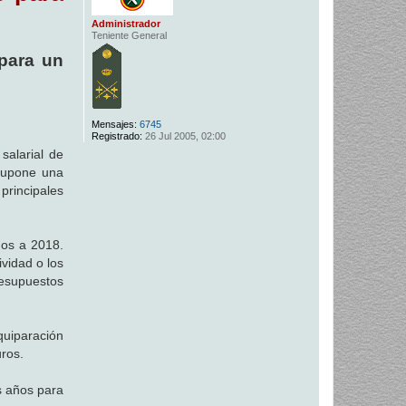
Administrador
Teniente General
para un
Mensajes:
6745
Registrado:
26 Jul 2005, 02:00
salarial de
 supone una
principales
dos a 2018.
vidad o los
resupuestos
quiparación
uros.
s años para