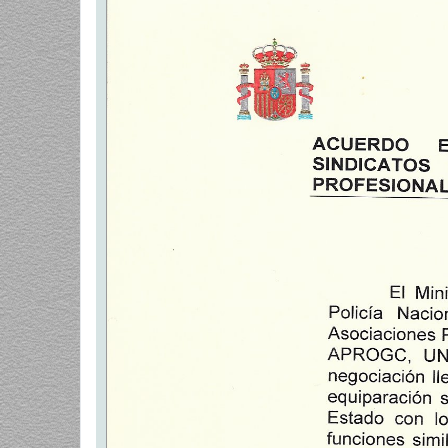
a
j
e