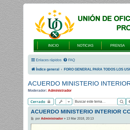
INICIO
NOTICIAS
PRENSA
Enlaces rápidos
FAQ
Índice general
FORO GENERAL PARA TODOS LOS US
ACUERDO MINISTERIO INTERIO
Moderador:
Administrador
Bu
Cerrado
ACUERDO MINISTERIO INTERIOR C
M
por
Administrador
»
13 Mar 2018, 20:13
e
n
s