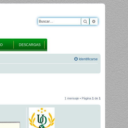
Buscar
Búsqueda avanza
RO
DESCARGAS
Identificarse
1 mensaje • Página
1
de
1