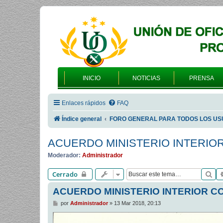
INICIO
NOTICIAS
PRENSA
Enlaces rápidos
FAQ
Índice general
FORO GENERAL PARA TODOS LOS US
ACUERDO MINISTERIO INTERIO
Moderador:
Administrador
Bu
Cerrado
ACUERDO MINISTERIO INTERIOR C
M
por
Administrador
»
13 Mar 2018, 20:13
e
n
s