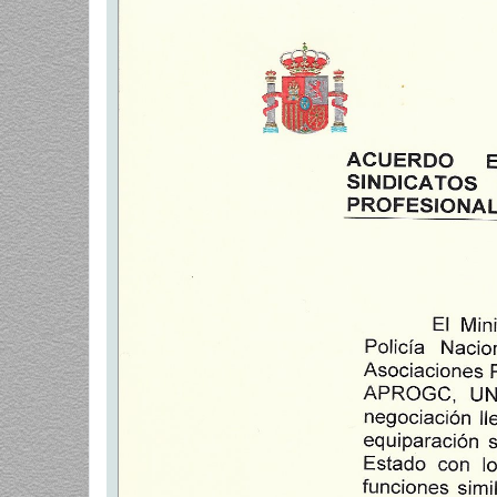
a
j
e