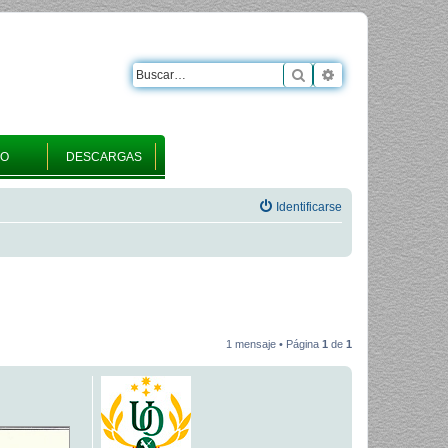
Buscar
Búsqueda avanza
RO
DESCARGAS
Identificarse
1 mensaje • Página
1
de
1