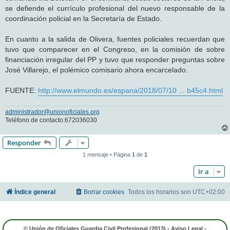
se defiende el currículo profesional del nuevo responsable de la
coordinación policial en la Secretaría de Estado.
En cuanto a la salida de Olivera, fuentes policiales recuerdan que
tuvo que comparecer en el Congreso, en la comisión de sobre
financiación irregular del PP y tuvo que responder preguntas sobre
José Villarejo, el polémico comisario ahora encarcelado.
FUENTE:
http://www.elmundo.es/espana/2018/07/10 ... b45c4.html
administrador@unionoficiales.org
Teléfono de contacto:672036030
Responder
1 mensaje • Página
1
de
1
Ir a
Índice general
Borrar cookies
Todos los horarios son
UTC+02:00
© Unión de Oficiales Guardia Civil Profesional (2013) -
Aviso Legal
-