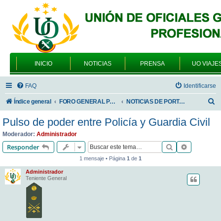
INICIO
NOTICIAS
PRENSA
UO VIAJE
FAQ
Identificarse
B
Índice general
FORO GENERAL PARA TODOS LOS USUARIOS
NOTICIAS DE PORTADA
u
Pulso de poder entre Policía y Guardia Civil
s
Moderador:
Administrador
c
Buscar
Búsqueda 
Responder
a
1 mensaje • Página
1
de
1
r
Administrador
Teniente General