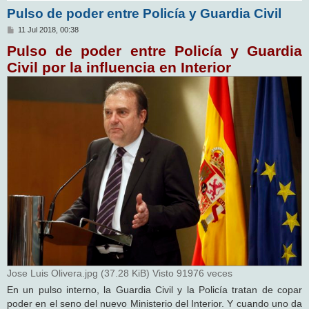
Pulso de poder entre Policía y Guardia Civil
M
11 Jul 2018, 00:38
e
Pulso de poder entre Policía y Guardia
n
s
Civil por la influencia en Interior
a
j
e
Jose Luis Olivera.jpg (37.28 KiB) Visto 91976 veces
En un pulso interno, la Guardia Civil y la Policía tratan de copar
poder en el seno del nuevo Ministerio del Interior. Y cuando uno da