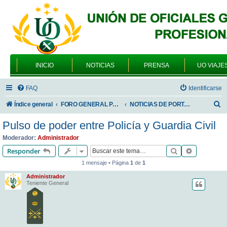
INICIO
NOTICIAS
PRENSA
UO VIAJE
FAQ
Identificarse
B
Índice general
FORO GENERAL PARA TODOS LOS USUARIOS
NOTICIAS DE PORTADA
u
Pulso de poder entre Policía y Guardia Civil
s
Moderador:
Administrador
c
Buscar
Búsqueda 
Responder
a
1 mensaje • Página
1
de
1
r
Administrador
Teniente General