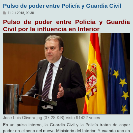
Pulso de poder entre Policía y Guardia Civil
M
11 Jul 2018, 00:38
e
Pulso de poder entre Policía y Guardia
n
s
Civil por la influencia en Interior
a
j
e
Jose Luis Olivera.jpg (37.28 KiB) Visto 91422 veces
En un pulso interno, la Guardia Civil y la Policía tratan de copar
poder en el seno del nuevo Ministerio del Interior. Y cuando uno da