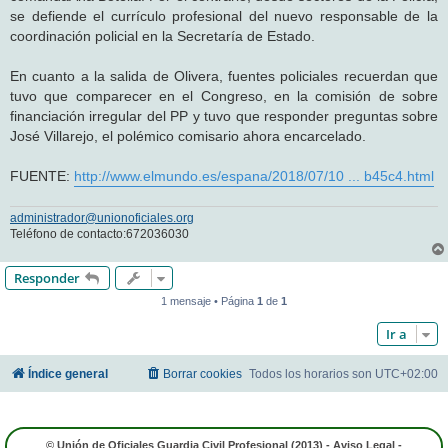
se defiende el currículo profesional del nuevo responsable de la
coordinación policial en la Secretaría de Estado.
En cuanto a la salida de Olivera, fuentes policiales recuerdan que
tuvo que comparecer en el Congreso, en la comisión de sobre
financiación irregular del PP y tuvo que responder preguntas sobre
José Villarejo, el polémico comisario ahora encarcelado.
FUENTE:
http://www.elmundo.es/espana/2018/07/10 ... b45c4.html
administrador@unionoficiales.org
Teléfono de contacto:672036030
Responder
1 mensaje • Página
1
de
1
Ir a
Índice general
Borrar cookies
Todos los horarios son
UTC+02:00
© Unión de Oficiales Guardia Civil Profesional (2013) -
Aviso Legal
-