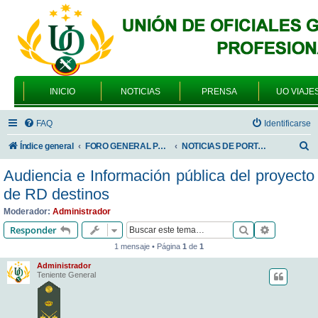
INICIO
NOTICIAS
PRENSA
UO VIAJE
FAQ
Identificarse
B
Índice general
FORO GENERAL PARA TODOS LOS USUARIOS
NOTICIAS DE PORTADA
u
Audiencia e Información pública del proyecto
s
de RD destinos
c
Moderador:
Administrador
a
Buscar
Búsqueda 
Responder
r
1 mensaje • Página
1
de
1
Administrador
Teniente General