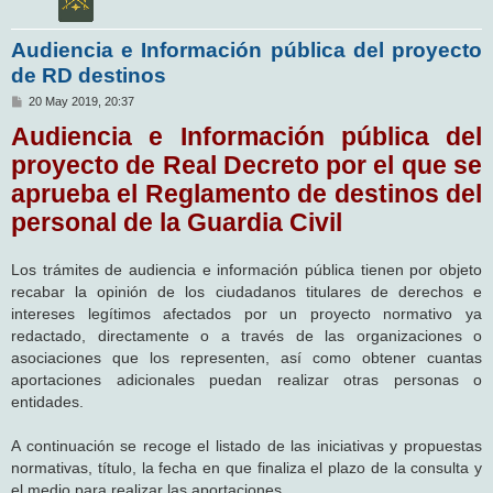
Audiencia e Información pública del proyecto
de RD destinos
M
20 May 2019, 20:37
e
Audiencia e Información pública del
n
s
proyecto de Real Decreto por el que se
a
j
aprueba el Reglamento de destinos del
e
personal de la Guardia Civil
Los trámites de audiencia e información pública tienen por objeto
recabar la opinión de los ciudadanos titulares de derechos e
intereses legítimos afectados por un proyecto normativo ya
redactado, directamente o a través de las organizaciones o
asociaciones que los representen, así como obtener cuantas
aportaciones adicionales puedan realizar otras personas o
entidades.
A continuación se recoge el listado de las iniciativas y propuestas
normativas, título, la fecha en que finaliza el plazo de la consulta y
el medio para realizar las aportaciones.