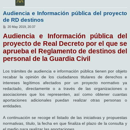
Audiencia e Información pública del proyecto
de RD destinos
M
20 May 2019, 20:37
e
Audiencia e Información pública del
n
s
proyecto de Real Decreto por el que se
a
j
aprueba el Reglamento de destinos del
e
personal de la Guardia Civil
Los trámites de audiencia e información pública tienen por objeto
recabar la opinión de los ciudadanos titulares de derechos e
intereses legítimos afectados por un proyecto normativo ya
redactado, directamente o a través de las organizaciones o
asociaciones que los representen, así como obtener cuantas
aportaciones adicionales puedan realizar otras personas o
entidades.
A continuación se recoge el listado de las iniciativas y propuestas
normativas, título, la fecha en que finaliza el plazo de la consulta y
el medio para realizar las aportaciones.