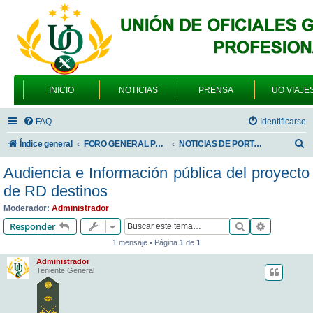
INICIO
NOTICIAS
PRENSA
UO VIAJE
FAQ
Identificarse
B
Índice general
FORO GENERAL PARA TODOS LOS USUARIOS
NOTICIAS DE PORTADA
u
Audiencia e Información pública del proyecto
s
de RD destinos
c
Moderador:
Administrador
a
Buscar
Búsqueda 
Responder
r
1 mensaje • Página
1
de
1
Administrador
Teniente General