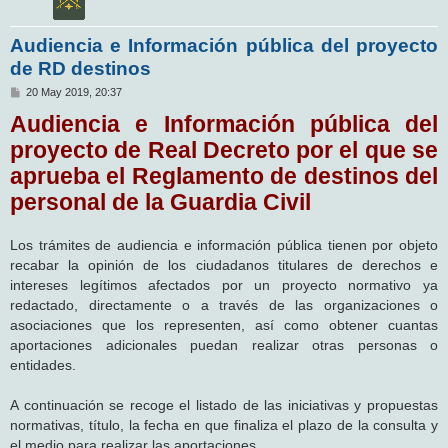
Audiencia e Información pública del proyecto
de RD destinos
M
20 May 2019, 20:37
e
Audiencia e Información pública del
n
s
proyecto de Real Decreto por el que se
a
j
aprueba el Reglamento de destinos del
e
personal de la Guardia Civil
Los trámites de audiencia e información pública tienen por objeto
recabar la opinión de los ciudadanos titulares de derechos e
intereses legítimos afectados por un proyecto normativo ya
redactado, directamente o a través de las organizaciones o
asociaciones que los representen, así como obtener cuantas
aportaciones adicionales puedan realizar otras personas o
entidades.
A continuación se recoge el listado de las iniciativas y propuestas
normativas, título, la fecha en que finaliza el plazo de la consulta y
el medio para realizar las aportaciones.