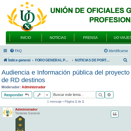
INICIO
NOTICIAS
PRENSA
UO VIAJE
FAQ
Identificarse
B
Índice general
FORO GENERAL PARA TODOS LOS USUARIOS
NOTICIAS DE PORTADA
u
Audiencia e Información pública del proyecto
s
de RD destinos
c
Moderador:
Administrador
a
Buscar
Búsqueda 
Responder
r
1 mensaje • Página
1
de
1
Administrador
Teniente General