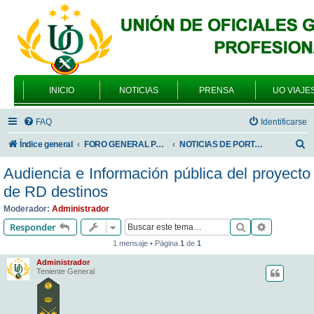
INICIO
NOTICIAS
PRENSA
UO VIAJE
FAQ
Identificarse
B
Índice general
FORO GENERAL PARA TODOS LOS USUARIOS
NOTICIAS DE PORTADA
u
Audiencia e Información pública del proyecto
s
de RD destinos
c
Moderador:
Administrador
a
Buscar
Búsqueda 
Responder
r
1 mensaje • Página
1
de
1
Administrador
Teniente General