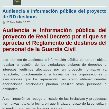
Audiencia e Información pública del proyecto
de RD destinos
M
20 May 2019, 20:37
e
Audiencia e Información pública del
n
s
proyecto de Real Decreto por el que se
a
j
aprueba el Reglamento de destinos del
e
personal de la Guardia Civil
Los trámites de audiencia e información pública tienen por objeto
recabar la opinión de los ciudadanos titulares de derechos e
intereses legítimos afectados por un proyecto normativo ya
redactado, directamente o a través de las organizaciones o
asociaciones que los representen, así como obtener cuantas
aportaciones adicionales puedan realizar otras personas o
entidades.
A continuación se recoge el listado de las iniciativas y propuestas
normativas, título, la fecha en que finaliza el plazo de la consulta y
el medio para realizar las aportaciones.