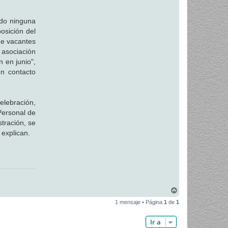
ido ninguna
posición del
de vacantes
 asociación
 en junio",
en contacto
elebración,
Personal de
tración, se
 explican.
A
r
1 mensaje • Página
1
de
1
r
i
b
Ir a
a