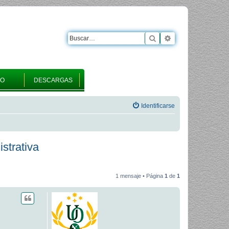
Buscar
Búsqueda avanza
RO
DESCARGAS
Identificarse
istrativa
1 mensaje • Página
1
de
1