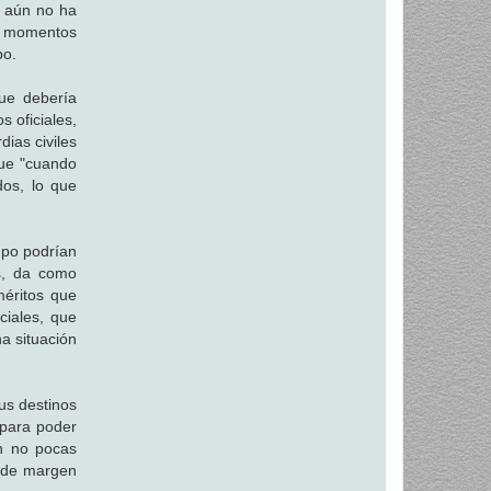
n aún no ha
os momentos
po.
ue debería
s oficiales,
ias civiles
que "cuando
dos, lo que
mpo podrían
es, da como
méritos que
ciales, que
a situación
us destinos
 para poder
en no pocas
o de margen