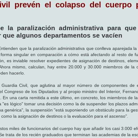
ivil prevén el colapso del cuerpo 
ce la paralización administrativa para qu
ar que algunos departamentos se vacíen
Entienden que la paralización administrativa que conlleva aparejada la
 forma singular en comparación a cómo está afectando al resto de fu
ón, es inviable resolver expedientes de asignación de destinos, elem
 Ahora mismo, calculan, hay entre 20.000 y 30.000 miembros de la 
den hacerlo.
la Guardia Civil, que aglutina al mayor número de componentes de 
del Congreso de los Diputados y al propio ministro del Interior, Ferna
En una carta remitida a este último, en concreto, los miembros de la
ia "es lógico" tomar una decisión como la de suspender los plazos admi
a genérica", la suspensión "está suponiendo un obstáculo para la gest
s como la asignación de destinos o la evaluación para el ascenso".
stos miles de funcionarios del cuerpo hay que añadir los casi 3.000 ef
 Se trata de los recién graduados que terminan las academias de la esc