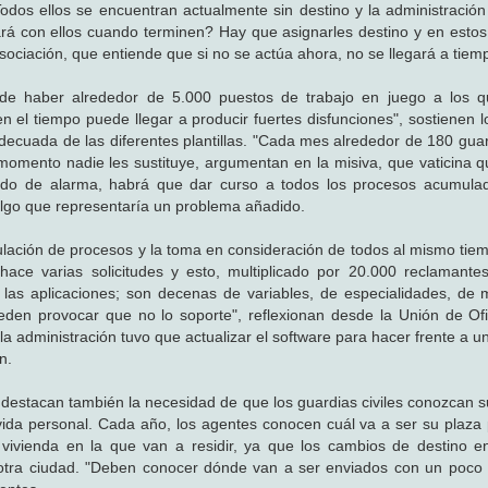
. Todos ellos se encuentran actualmente sin destino y la administració
rá con ellos cuando terminen? Hay que asignarles destino y en est
asociación, que entiende que si no se actúa ahora, no se llegará a tiem
de haber alrededor de 5.000 puestos de trabajo en juego a los q
 el tiempo puede llegar a producir fuertes disfunciones", sostienen lo
cuada de las diferentes plantillas. "Cada mes alrededor de 180 guard
 momento nadie les sustituye, argumentan en la misiva, que vaticina 
stado de alarma, habrá que dar curso a todos los procesos acumula
 algo que representaría un problema añadido.
ulación de procesos y la toma en consideración de todos al mismo tie
 hace varias solicitudes y esto, multiplicado por 20.000 reclamant
 las aplicaciones; son decenas de variables, de especialidades, de 
eden provocar que no lo soporte", reflexionan desde la Unión de Ofi
 administración tuvo que actualizar el software para hacer frente a un
n.
estacan también la necesidad de que los guardias civiles conozcan s
 vida personal. Cada año, los agentes conocen cuál va a ser su plaza
la vivienda en la que van a residir, ya que los cambios de destino 
 a otra ciudad. "Deben conocer dónde van a ser enviados con un poc