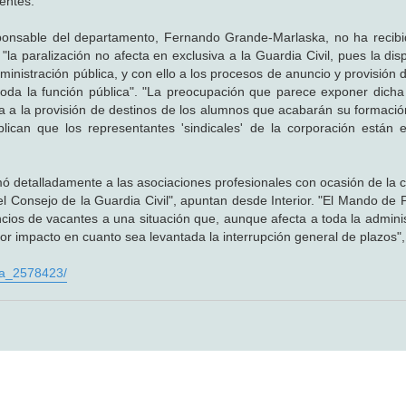
entes.
esponsable del departamento, Fernando Grande-Marlaska, no ha recib
 "la paralización no afecta en exclusiva a la Guardia Civil, pues la dis
inistración pública, y con ello a los procesos de anuncio y provisión 
 toda la función pública". "La preocupación que parece exponer dicha
ra a la provisión de destinos de los alumnos que acabarán su formación
ican que los representantes 'sindicales' de la corporación están 
mó detalladamente a las asociaciones profesionales con ocasión de la c
l Consejo de la Guardia Civil", apuntan desde Interior. "El Mando de 
ncios de vacantes a una situación que, aunque afecta a toda la adminis
r impacto en cuanto sea levantada la interrupción general de plazos",
. a_2578423/