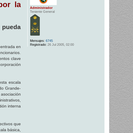
por la
Administrador
Teniente General
e pueda
Mensajes:
6745
Registrado:
26 Jul 2005, 02:00
 entrada en
ncionarios.
entos clave
corporación
esta escala
ndo Grande-
 asociación
nistrativos,
ión interna
ectivos que
ala básica,