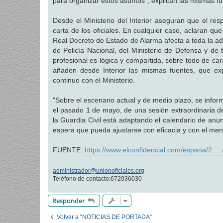
para organizar estos asuntos", explican las mismas fu
Desde el Ministerio del Interior aseguran que el r
carta de los oficiales. En cualquier caso, aclaran que
Real Decreto de Estado de Alarma afecta a toda la adm
de Policía Nacional, del Ministerio de Defensa y de
profesional es lógica y compartida, sobre todo de ca
añaden desde Interior las mismas fuentes, que expl
continuo con el Ministerio.
"Sobre el escenario actual y de medio plazo, se infor
el pasado 1 de mayo, de una sesión extraordinaria de
la Guardia Civil está adaptando el calendario de anu
espera que pueda ajustarse con eficacia y con el meno
FUENTE:
https://www.elconfidencial.com/espana/2 ..
administrador@unionoficiales.org
Teléfono de contacto:672036030
Responder
Volver a “NOTICIAS DE PORTADA”