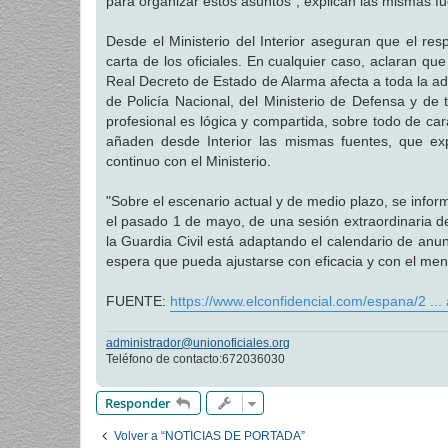
para organizar estos asuntos", explican las mismas fu
Desde el Ministerio del Interior aseguran que el r
carta de los oficiales. En cualquier caso, aclaran que
Real Decreto de Estado de Alarma afecta a toda la adm
de Policía Nacional, del Ministerio de Defensa y de
profesional es lógica y compartida, sobre todo de ca
añaden desde Interior las mismas fuentes, que expl
continuo con el Ministerio.
"Sobre el escenario actual y de medio plazo, se infor
el pasado 1 de mayo, de una sesión extraordinaria de
la Guardia Civil está adaptando el calendario de anu
espera que pueda ajustarse con eficacia y con el meno
FUENTE:
https://www.elconfidencial.com/espana/2 ..
administrador@unionoficiales.org
Teléfono de contacto:672036030
Responder
Volver a “NOTICIAS DE PORTADA”