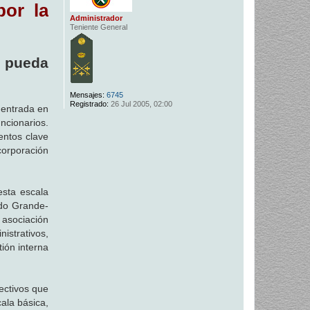
por la
Administrador
Teniente General
e pueda
Mensajes:
6745
Registrado:
26 Jul 2005, 02:00
 entrada en
ncionarios.
entos clave
corporación
esta escala
ndo Grande-
 asociación
nistrativos,
ión interna
ectivos que
ala básica,