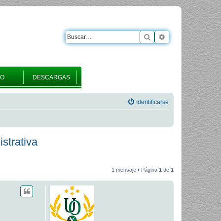
Buscar
Búsqueda avanza
RO
DESCARGAS
Identificarse
istrativa
1 mensaje • Página
1
de
1