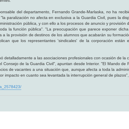
entes.
esponsable del departamento, Fernando Grande-Marlaska, no ha recib
 "la paralización no afecta en exclusiva a la Guardia Civil, pues la dis
inistración pública, y con ello a los procesos de anuncio y provisión 
 toda la función pública". "La preocupación que parece exponer dicha
ra a la provisión de destinos de los alumnos que acabarán su formación
ican que los representantes 'sindicales' de la corporación están 
mó detalladamente a las asociaciones profesionales con ocasión de la c
l Consejo de la Guardia Civil", apuntan desde Interior. "El Mando de 
ncios de vacantes a una situación que, aunque afecta a toda la adminis
r impacto en cuanto sea levantada la interrupción general de plazos",
. a_2578423/