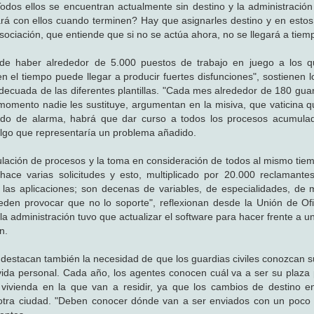
. Todos ellos se encuentran actualmente sin destino y la administració
rá con ellos cuando terminen? Hay que asignarles destino y en est
asociación, que entiende que si no se actúa ahora, no se llegará a tiem
de haber alrededor de 5.000 puestos de trabajo en juego a los q
 el tiempo puede llegar a producir fuertes disfunciones", sostienen lo
cuada de las diferentes plantillas. "Cada mes alrededor de 180 guard
 momento nadie les sustituye, argumentan en la misiva, que vaticina 
stado de alarma, habrá que dar curso a todos los procesos acumula
 algo que representaría un problema añadido.
ulación de procesos y la toma en consideración de todos al mismo tie
 hace varias solicitudes y esto, multiplicado por 20.000 reclamant
 las aplicaciones; son decenas de variables, de especialidades, de 
eden provocar que no lo soporte", reflexionan desde la Unión de Ofi
 administración tuvo que actualizar el software para hacer frente a un
n.
estacan también la necesidad de que los guardias civiles conozcan s
 vida personal. Cada año, los agentes conocen cuál va a ser su plaza
la vivienda en la que van a residir, ya que los cambios de destino 
 a otra ciudad. "Deben conocer dónde van a ser enviados con un poc