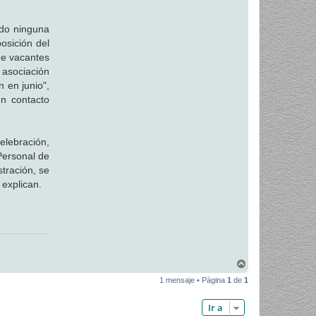
ido ninguna
posición del
de vacantes
 asociación
 en junio",
en contacto
elebración,
Personal de
tración, se
 explican.
A
r
1 mensaje • Página
1
de
1
r
i
b
Ir a
a