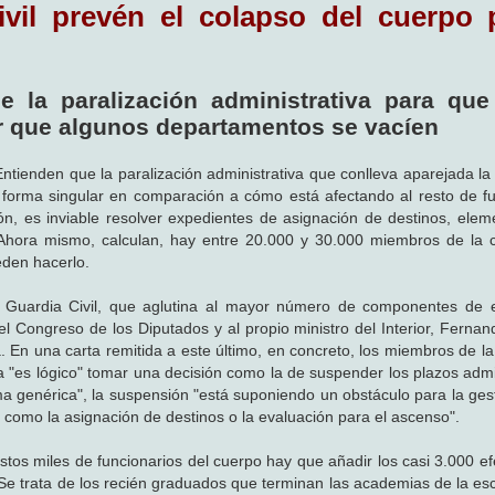
ivil prevén el colapso del cuerpo 
ce la paralización administrativa para qu
ar que algunos departamentos se vacíen
Entienden que la paralización administrativa que conlleva aparejada la
 forma singular en comparación a cómo está afectando al resto de fu
ón, es inviable resolver expedientes de asignación de destinos, elem
 Ahora mismo, calculan, hay entre 20.000 y 30.000 miembros de la 
den hacerlo.
la Guardia Civil, que aglutina al mayor número de componentes de 
del Congreso de los Diputados y al propio ministro del Interior, Ferna
En una carta remitida a este último, en concreto, los miembros de la
ia "es lógico" tomar una decisión como la de suspender los plazos admi
a genérica", la suspensión "está suponiendo un obstáculo para la gest
s como la asignación de destinos o la evaluación para el ascenso".
stos miles de funcionarios del cuerpo hay que añadir los casi 3.000 ef
 Se trata de los recién graduados que terminan las academias de la esc