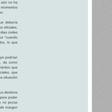
n aún no ha
os momentos
po.
ue debería
s oficiales,
ias civiles
que "cuando
dos, lo que
mpo podrían
es, da como
méritos que
ciales, que
a situación
us destinos
 para poder
en no pocas
o de margen