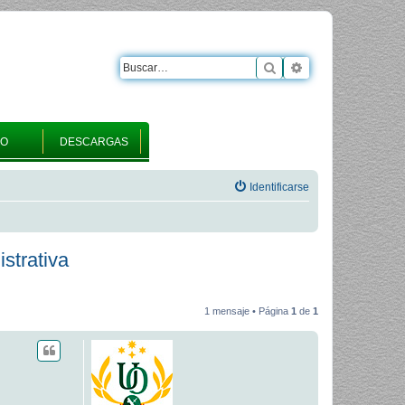
Buscar
Búsqueda avanza
RO
DESCARGAS
Identificarse
istrativa
1 mensaje • Página
1
de
1