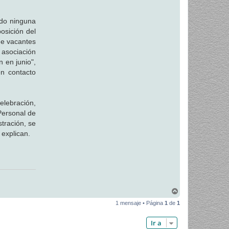
ido ninguna
posición del
de vacantes
 asociación
 en junio",
en contacto
elebración,
Personal de
tración, se
 explican.
A
r
1 mensaje • Página
1
de
1
r
i
b
Ir a
a