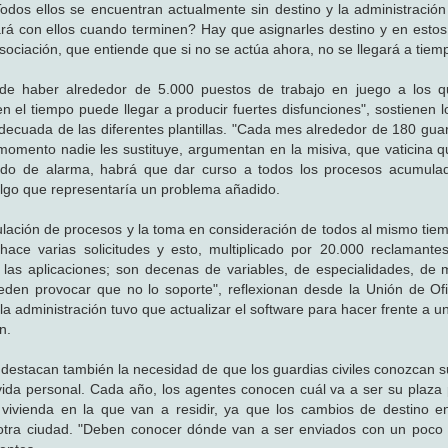
. Todos ellos se encuentran actualmente sin destino y la administració
rá con ellos cuando terminen? Hay que asignarles destino y en est
asociación, que entiende que si no se actúa ahora, no se llegará a tiem
de haber alrededor de 5.000 puestos de trabajo en juego a los q
 el tiempo puede llegar a producir fuertes disfunciones", sostienen lo
cuada de las diferentes plantillas. "Cada mes alrededor de 180 guard
 momento nadie les sustituye, argumentan en la misiva, que vaticina 
stado de alarma, habrá que dar curso a todos los procesos acumula
 algo que representaría un problema añadido.
ulación de procesos y la toma en consideración de todos al mismo tie
 hace varias solicitudes y esto, multiplicado por 20.000 reclamant
 las aplicaciones; son decenas de variables, de especialidades, de 
eden provocar que no lo soporte", reflexionan desde la Unión de Ofi
 administración tuvo que actualizar el software para hacer frente a un
n.
estacan también la necesidad de que los guardias civiles conozcan s
 vida personal. Cada año, los agentes conocen cuál va a ser su plaza
la vivienda en la que van a residir, ya que los cambios de destino 
 a otra ciudad. "Deben conocer dónde van a ser enviados con un poc