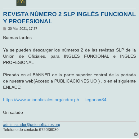
REVISTA NÚMERO 2 SLP INGLÉS FUNCIONAL
Y PROFESIONAL
M
30 Mar 2021, 17:37
e
n
Buenas tardes
s
a
j
Ya se pueden descargar los números 2 de las revistas SLP de la
e
Unión de Oficiales, para INGLÉS FUNCIONAL e INGLÉS
PROFESIONAL
Picando en el BANNER de la parte superior central de la portada
de nuestra web(Acceso a PUBLICACIONES UO ) , o en el siguiente
ENLACE:
https://www.unionoficiales.org/index.ph ... tegoria=34
Un saludo
administrador@unionoficiales.org
Teléfono de contacto:672036030