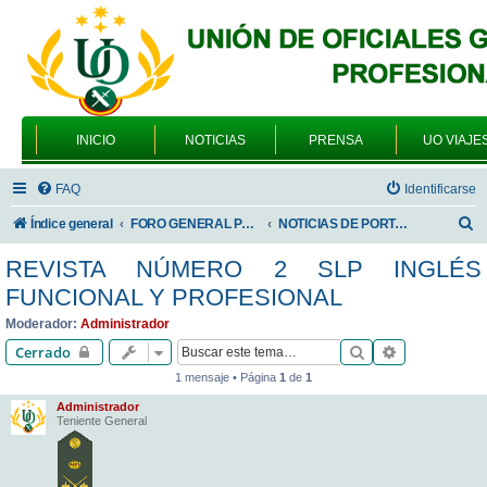
INICIO
NOTICIAS
PRENSA
UO VIAJE
FAQ
Identificarse
B
Índice general
FORO GENERAL PARA TODOS LOS USUARIOS
NOTICIAS DE PORTADA
u
REVISTA NÚMERO 2 SLP INGLÉS
s
FUNCIONAL Y PROFESIONAL
c
Moderador:
Administrador
a
Buscar
Búsqueda av
Cerrado
r
1 mensaje • Página
1
de
1
Administrador
Teniente General