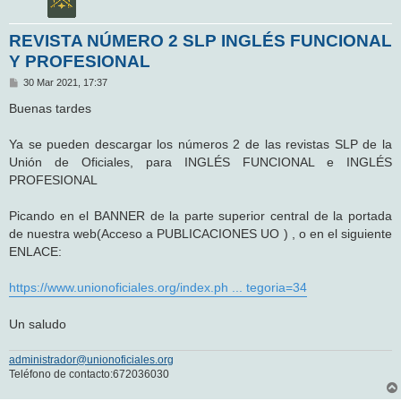
REVISTA NÚMERO 2 SLP INGLÉS FUNCIONAL
Y PROFESIONAL
M
30 Mar 2021, 17:37
e
n
Buenas tardes
s
a
j
Ya se pueden descargar los números 2 de las revistas SLP de la
e
Unión de Oficiales, para INGLÉS FUNCIONAL e INGLÉS
PROFESIONAL
Picando en el BANNER de la parte superior central de la portada
de nuestra web(Acceso a PUBLICACIONES UO ) , o en el siguiente
ENLACE:
https://www.unionoficiales.org/index.ph ... tegoria=34
Un saludo
administrador@unionoficiales.org
Teléfono de contacto:672036030