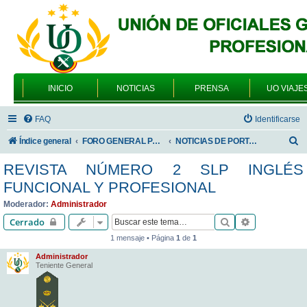
INICIO
NOTICIAS
PRENSA
UO VIAJE
FAQ
Identificarse
B
Índice general
FORO GENERAL PARA TODOS LOS USUARIOS
NOTICIAS DE PORTADA
u
REVISTA NÚMERO 2 SLP INGLÉS
s
FUNCIONAL Y PROFESIONAL
c
Moderador:
Administrador
a
Buscar
Búsqueda av
Cerrado
r
1 mensaje • Página
1
de
1
Administrador
Teniente General