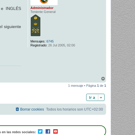
Administrador
L e INGLÉS
Teniente General
l siguiente
Mensajes:
6745
Registrado:
26 Jul 2005, 02:00
A
r
1 mensaje • Página
1
de
1
r
i
b
Ir a
a
Borrar cookies
Todos los horarios son
UTC+02:00
 en las redes sociales: