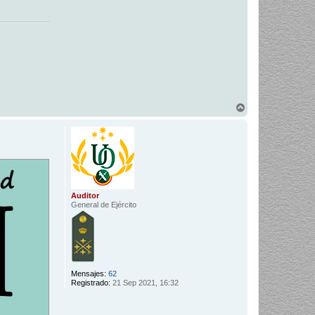
A
r
r
i
b
a
Auditor
General de Ejército
Mensajes:
62
Registrado:
21 Sep 2021, 16:32