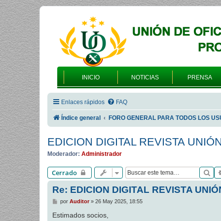
INICIO
NOTICIAS
PRENSA
Enlaces rápidos
FAQ
Índice general
FORO GENERAL PARA TODOS LOS US
EDICION DIGITAL REVISTA UNIÓ
Moderador:
Administrador
Bu
Cerrado
Re: EDICION DIGITAL REVISTA UNIÓ
M
por
Auditor
»
26 May 2025, 18:55
e
n
Estimados socios,
s