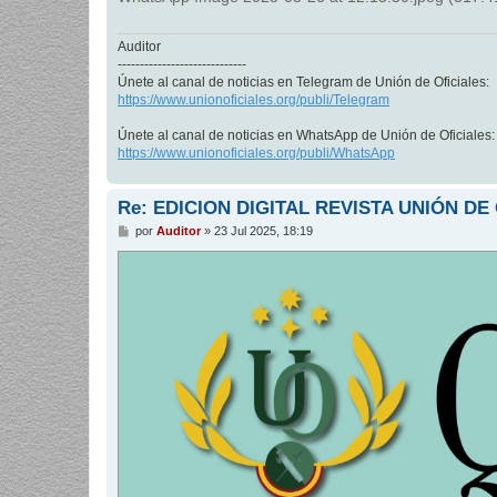
Auditor
-----------------------------
Únete al canal de noticias en Telegram de Unión de Oficiales:
https://www.unionoficiales.org/publi/Telegram
Únete al canal de noticias en WhatsApp de Unión de Oficiales:
https://www.unionoficiales.org/publi/WhatsApp
Re: EDICION DIGITAL REVISTA UNIÓN DE
M
por
Auditor
»
23 Jul 2025, 18:19
e
n
s
a
j
e