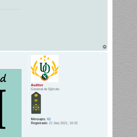
A
r
r
i
b
a
Auditor
General de Ejército
Mensajes:
62
Registrado:
21 Sep 2021, 16:32