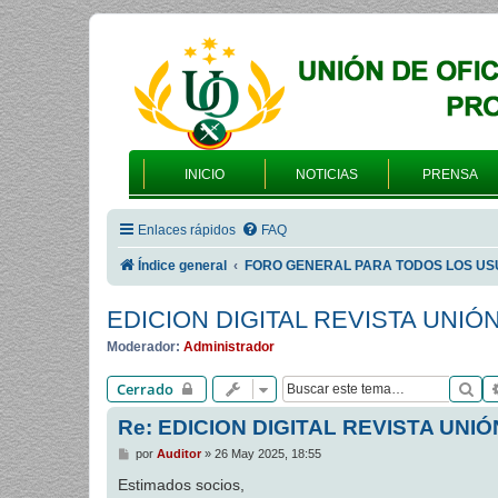
INICIO
NOTICIAS
PRENSA
Enlaces rápidos
FAQ
Índice general
FORO GENERAL PARA TODOS LOS US
EDICION DIGITAL REVISTA UNIÓ
Moderador:
Administrador
Bu
Cerrado
Re: EDICION DIGITAL REVISTA UNIÓ
M
por
Auditor
»
26 May 2025, 18:55
e
n
Estimados socios,
s