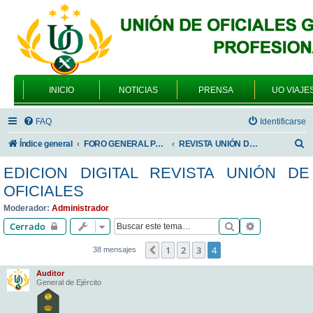
INICIO
NOTICIAS
PRENSA
UO VIAJE
FAQ
Identificarse
B
Índice general
FORO GENERAL PARA TODOS LOS USUARIOS
REVISTA UNIÓN DE OFICIALES
u
EDICION DIGITAL REVISTA UNIÓN DE
s
OFICIALES
c
Moderador:
Administrador
a
Buscar
Búsqueda av
Cerrado
r
1
2
3
4
Anterior
38 mensajes
Auditor
General de Ejército