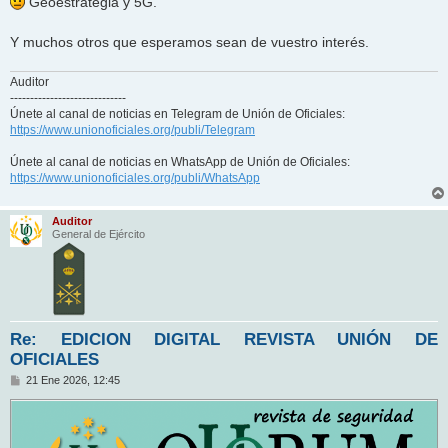
Geoestrategia y 5G.
Y muchos otros que esperamos sean de vuestro interés.
Auditor
-----------------------------
Únete al canal de noticias en Telegram de Unión de Oficiales:
https://www.unionoficiales.org/publi/Telegram
Únete al canal de noticias en WhatsApp de Unión de Oficiales:
https://www.unionoficiales.org/publi/WhatsApp
Auditor
General de Ejército
Re: EDICION DIGITAL REVISTA UNIÓN DE
OFICIALES
M
21 Ene 2026, 12:45
e
n
s
a
j