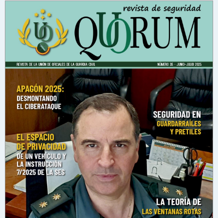
n
s
a
j
e