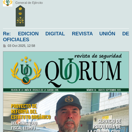
General de Ejército
Re: EDICION DIGITAL REVISTA UNIÓN DE
OFICIALES
M
03 Oct 2025, 12:58
e
n
s
a
j
e