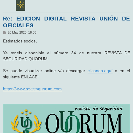
Re: EDICION DIGITAL REVISTA UNIÓN DE
OFICIALES
M
26 May 2025, 18:55
e
n
Estimados socios,
s
a
j
Ya tenéis disponible el número 34 de nuestra REVISTA DE
e
SEGURIDAD QUORUM:
Se puede visualizar online y/o descargar
clicando aquí
o en el
siguiente ENLACE:
https://www.revistaquorum.com