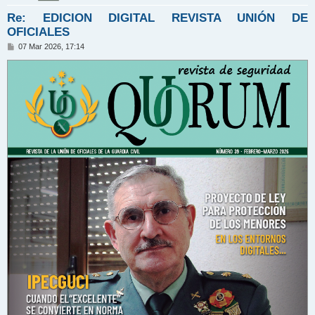
Re: EDICION DIGITAL REVISTA UNIÓN DE
OFICIALES
M
07 Mar 2026, 17:14
e
n
s
a
j
e