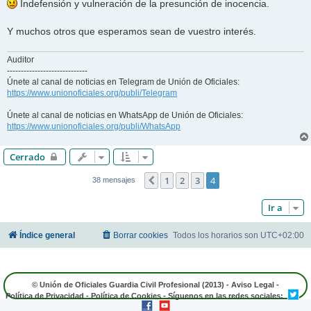
Indefensión y vulneración de la presunción de inocencia.
Y muchos otros que esperamos sean de vuestro interés.
Auditor
-----------------------------
Únete al canal de noticias en Telegram de Unión de Oficiales:
https://www.unionoficiales.org/publi/Telegram
Únete al canal de noticias en WhatsApp de Unión de Oficiales:
https://www.unionoficiales.org/publi/WhatsApp
Cerrado
1
2
3
4
Anterior
38 mensajes
Ir a
Índice general
Borrar cookies
Todos los horarios son
UTC+02:00
© Unión de Oficiales Guardia Civil Profesional (2013) -
Aviso Legal
-
Política de Privacidad
-
Política de Cookies
- Síguenos en las redes sociales: