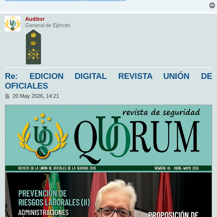
Auditor
General de Ejército
Re: EDICION DIGITAL REVISTA UNIÓN DE
OFICIALES
M
20 May 2026, 14:21
e
n
s
a
j
e