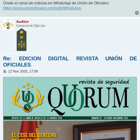
Únete al canal de noticias en WhatsApp de Unión de Oficiales:
https://www.unionoficiales.org/publi/WhatsApp
Auditor
General de Ejército
Re: EDICION DIGITAL REVISTA UNIÓN DE
OFICIALES
M
12 Nov 2025, 17:08
e
n
s
a
j
e