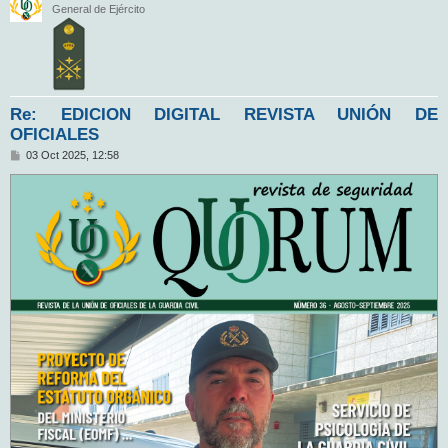
General de Ejército
Re: EDICION DIGITAL REVISTA UNIÓN DE
OFICIALES
M
03 Oct 2025, 12:58
e
n
s
a
j
e