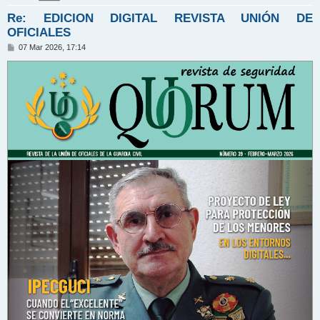
Re: EDICION DIGITAL REVISTA UNIÓN DE
OFICIALES
M
07 Mar 2026, 17:14
e
n
s
a
j
e