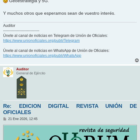
Geoestrategia y 5G.
Y muchos otros que esperamos sean de vuestro interés.
Auditor
-----------------------------
Únete al canal de noticias en Telegram de Unión de Oficiales:
https://www.unionoficiales.org/publi/Telegram
Únete al canal de noticias en WhatsApp de Unión de Oficiales:
https://www.unionoficiales.org/publi/WhatsApp
Auditor
General de Ejército
Re: EDICION DIGITAL REVISTA UNIÓN DE
OFICIALES
M
21 Ene 2026, 12:45
e
n
s
a
j