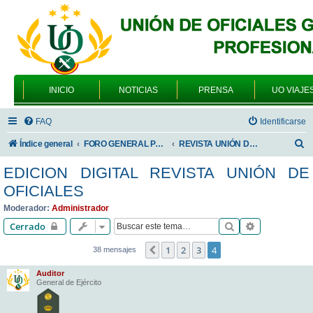
INICIO
NOTICIAS
PRENSA
UO VIAJE
FAQ
Identificarse
B
Índice general
FORO GENERAL PARA TODOS LOS USUARIOS
REVISTA UNIÓN DE OFICIALES
u
EDICION DIGITAL REVISTA UNIÓN DE
s
OFICIALES
c
Moderador:
Administrador
a
Buscar
Búsqueda av
Cerrado
r
1
2
3
4
Anterior
38 mensajes
Auditor
General de Ejército