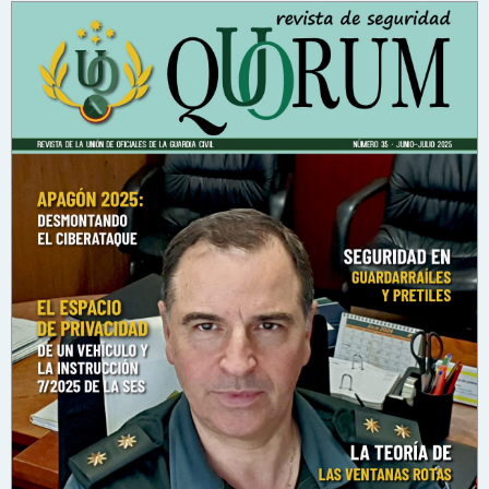
n
s
a
j
e