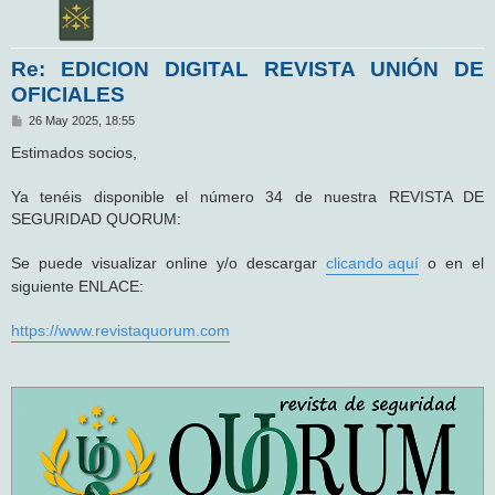
Re: EDICION DIGITAL REVISTA UNIÓN DE
OFICIALES
M
26 May 2025, 18:55
e
n
Estimados socios,
s
a
j
Ya tenéis disponible el número 34 de nuestra REVISTA DE
e
SEGURIDAD QUORUM:
Se puede visualizar online y/o descargar
clicando aquí
o en el
siguiente ENLACE:
https://www.revistaquorum.com