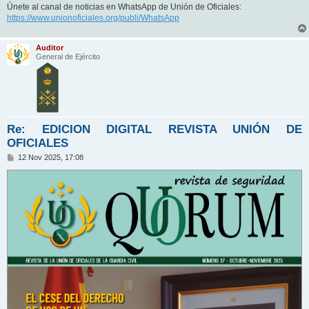
Únete al canal de noticias en WhatsApp de Unión de Oficiales:
https://www.unionoficiales.org/publi/WhatsApp
Auditor
General de Ejército
Re: EDICION DIGITAL REVISTA UNIÓN DE
OFICIALES
M
12 Nov 2025, 17:08
e
n
s
a
j
e