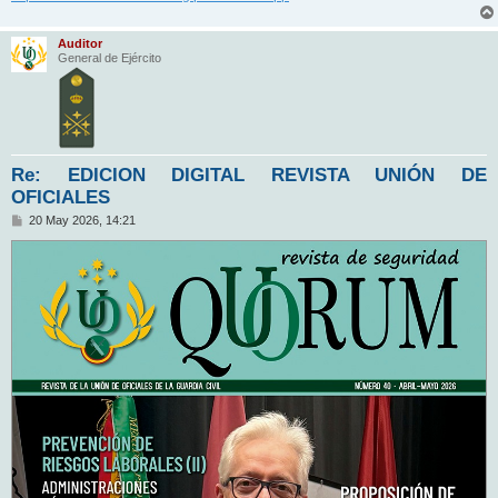
Auditor
General de Ejército
Re: EDICION DIGITAL REVISTA UNIÓN DE
OFICIALES
M
20 May 2026, 14:21
e
n
s
a
j
e