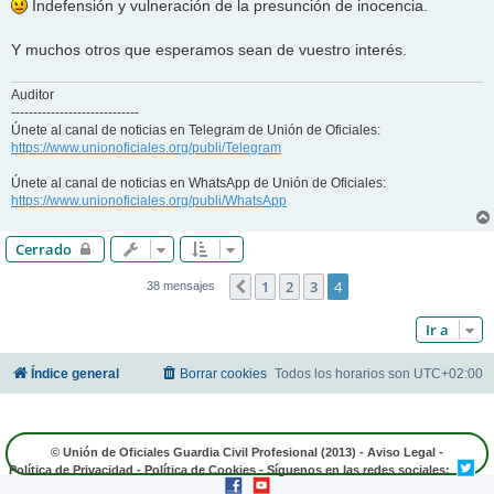
Indefensión y vulneración de la presunción de inocencia.
Y muchos otros que esperamos sean de vuestro interés.
Auditor
-----------------------------
Únete al canal de noticias en Telegram de Unión de Oficiales:
https://www.unionoficiales.org/publi/Telegram
Únete al canal de noticias en WhatsApp de Unión de Oficiales:
https://www.unionoficiales.org/publi/WhatsApp
Cerrado
1
2
3
4
Anterior
38 mensajes
Ir a
Índice general
Borrar cookies
Todos los horarios son
UTC+02:00
© Unión de Oficiales Guardia Civil Profesional (2013) -
Aviso Legal
-
Política de Privacidad
-
Política de Cookies
- Síguenos en las redes sociales: