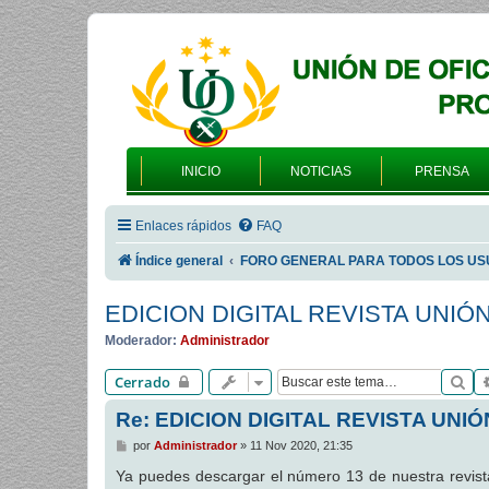
INICIO
NOTICIAS
PRENSA
Enlaces rápidos
FAQ
Índice general
FORO GENERAL PARA TODOS LOS US
EDICION DIGITAL REVISTA UNIÓ
Moderador:
Administrador
Bu
Cerrado
Re: EDICION DIGITAL REVISTA UNIÓ
M
por
Administrador
»
11 Nov 2020, 21:35
e
n
Ya puedes descargar el número 13 de nuestra revi
s