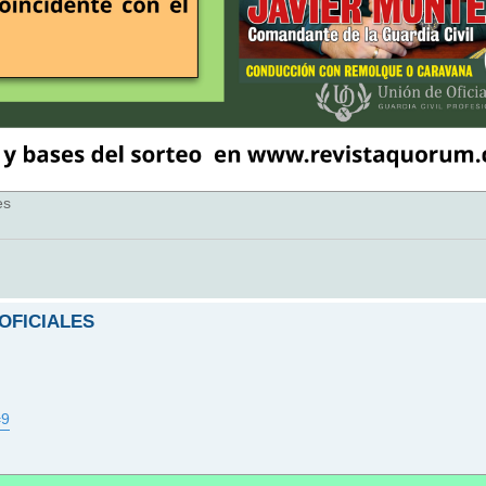
es
 OFICIALES
=9