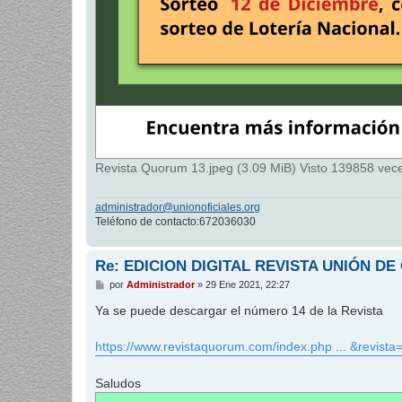
Revista Quorum 13.jpeg (3.09 MiB) Visto 139858 vec
administrador@unionoficiales.org
Teléfono de contacto:672036030
Re: EDICION DIGITAL REVISTA UNIÓN DE
M
por
Administrador
»
29 Ene 2021, 22:27
e
n
Ya se puede descargar el número 14 de la Revista
s
a
j
https://www.revistaquorum.com/index.php ... &revista
e
Saludos