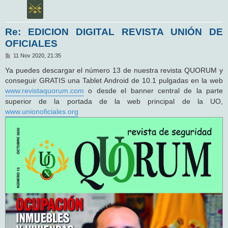
Re: EDICION DIGITAL REVISTA UNIÓN DE
OFICIALES
M
11 Nov 2020, 21:35
e
n
Ya puedes descargar el número 13 de nuestra revista QUORUM y
s
conseguir GRATIS una Tablet Android de 10.1 pulgadas en la web
a
j
www.revistaquorum.com
o desde el banner central de la parte
e
superior de la portada de la web principal de la UO,
www.unionoficiales.org