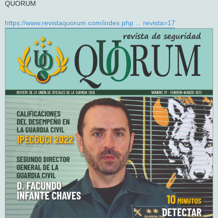
QUORUM
a
j
e
https://www.revistaquorum.com/index.php ... revista=17