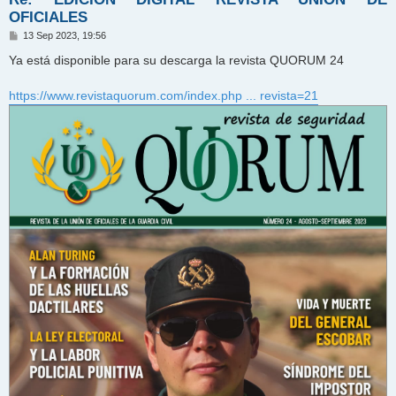
OFICIALES
M
13 Sep 2023, 19:56
e
n
Ya está disponible para su descarga la revista QUORUM 24
s
a
j
https://www.revistaquorum.com/index.php ... revista=21
e