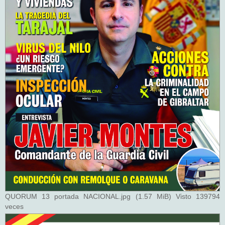
QUORUM 13 portada NACIONAL.jpg (1.57 MiB) Visto 139794
veces