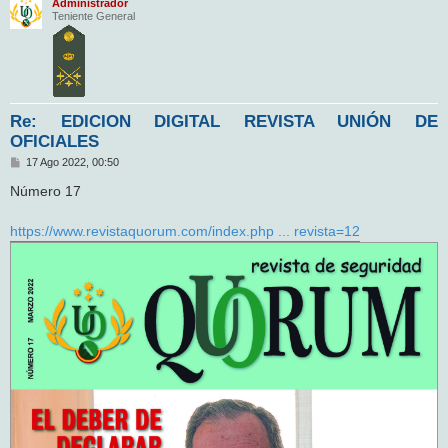
Administrador
Teniente General
Re: EDICION DIGITAL REVISTA UNIÓN DE
OFICIALES
M
17 Ago 2022, 00:50
e
n
Número 17
s
a
j
https://www.revistaquorum.com/index.php ... revista=12
e