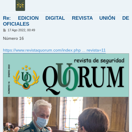
Re: EDICION DIGITAL REVISTA UNIÓN DE
OFICIALES
M
17 Ago 2022, 00:49
e
n
Número 16
s
a
j
https://www.revistaquorum.com/index.php ... revista=11
e