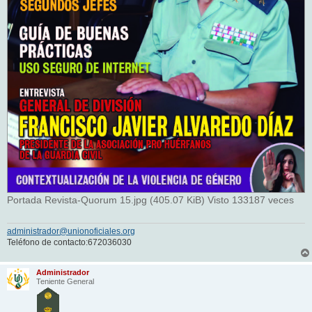
Portada Revista-Quorum 15.jpg (405.07 KiB) Visto 133187 veces
administrador@unionoficiales.org
Teléfono de contacto:672036030
Administrador
Teniente General