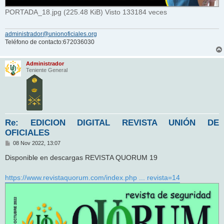
PORTADA_18.jpg (225.48 KiB) Visto 133184 veces
administrador@unionoficiales.org
Teléfono de contacto:672036030
Administrador
Teniente General
Re: EDICION DIGITAL REVISTA UNIÓN DE
OFICIALES
M
08 Nov 2022, 13:07
e
n
Disponible en descargas REVISTA QUORUM 19
s
a
j
https://www.revistaquorum.com/index.php ... revista=14
e