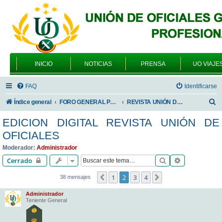
INICIO
NOTICIAS
PRENSA
UO VIAJE
FAQ
Identificarse
B
Índice general
FORO GENERAL PARA TODOS LOS USUARIOS
REVISTA UNIÓN DE OFICIALES
u
EDICION DIGITAL REVISTA UNIÓN DE
s
OFICIALES
c
Moderador:
Administrador
a
Buscar
Búsqueda av
Cerrado
r
1
2
3
4
Anterior
Siguiente
38 mensajes
Administrador
Teniente General