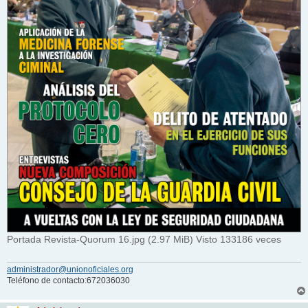
Portada Revista-Quorum 16.jpg (2.97 MiB) Visto 133186 veces
administrador@unionoficiales.org
Teléfono de contacto:672036030