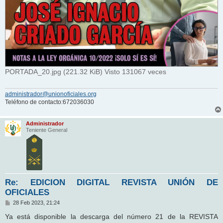
PORTADA_20.jpg (221.32 KiB) Visto 131067 veces
administrador@unionoficiales.org
Teléfono de contacto:672036030
Administrador
Teniente General
Re: EDICION DIGITAL REVISTA UNIÓN DE
OFICIALES
M
28 Feb 2023, 21:24
e
n
Ya está disponible la descarga del número 21 de la REVISTA
s