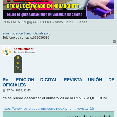
PORTADA_19.jpg (469.89 KiB) Visto 131902 veces
administrador@unionoficiales.org
Teléfono de contacto:672036030
Administrador
Teniente General
Re: EDICION DIGITAL REVISTA UNIÓN DE
OFICIALES
M
27 Dic 2022, 12:43
e
n
Ya se puede descargar el número 20 de la REVISTA QUORUM
s
a
j
https://www.revistaquorum.com/index.php ... revista=15
e