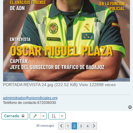
PORTADA REVISTA 24.jpg (222.52 KiB) Visto 122898 veces
administrador@unionoficiales.org
Teléfono de contacto:672036030
Cerrado
1
2
3
4
Anterior
Siguiente
38 mensajes