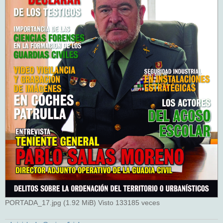
PORTADA_17.jpg (1.92 MiB) Visto 133185 veces