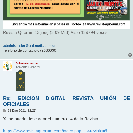
Revista Quorum 13.jpeg (3.09 MiB) Visto 139794 veces
administrador@unionoficiales.org
Teléfono de contacto:672036030
Administrador
Teniente General
Re: EDICION DIGITAL REVISTA UNIÓN DE
OFICIALES
M
29 Ene 2021, 22:27
e
n
Ya se puede descargar el número 14 de la Revista
s
a
j
https://www.revistaquorum.com/index.php ... &revista=9