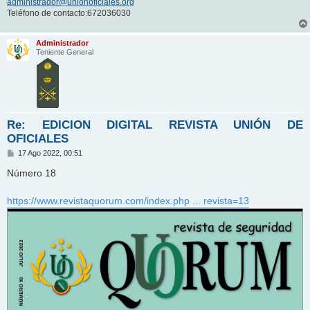
administrador@unionoficiales.org
Teléfono de contacto:672036030
Administrador
Teniente General
Re: EDICION DIGITAL REVISTA UNIÓN DE
OFICIALES
M
17 Ago 2022, 00:51
e
n
Número 18
s
a
j
https://www.revistaquorum.com/index.php ... revista=13
e