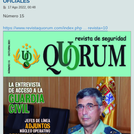
OFICIALES
M
17 Ago 2022, 00:48
e
n
Número 15
s
a
j
https://www.revistaquorum.com/index.php ... revista=10
e