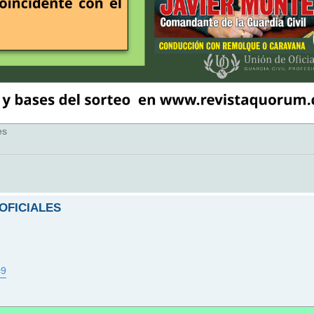
es
 OFICIALES
=9