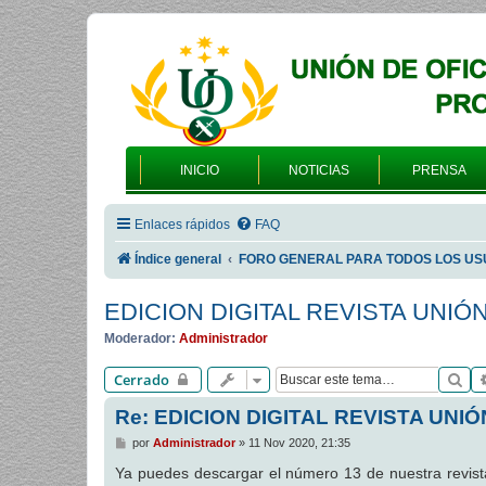
INICIO
NOTICIAS
PRENSA
Enlaces rápidos
FAQ
Índice general
FORO GENERAL PARA TODOS LOS US
EDICION DIGITAL REVISTA UNIÓ
Moderador:
Administrador
Bu
Cerrado
Re: EDICION DIGITAL REVISTA UNIÓ
M
por
Administrador
»
11 Nov 2020, 21:35
e
n
Ya puedes descargar el número 13 de nuestra revi
s