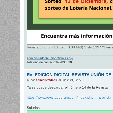
Revista Quorum 13.jpeg (3.09 MiB) Visto 139773 vec
administrador@unionoficiales.org
Teléfono de contacto:672036030
Re: EDICION DIGITAL REVISTA UNIÓN DE
M
por
Administrador
»
29 Ene 2021, 22:27
e
n
Ya se puede descargar el número 14 de la Revista
s
a
j
https://www.revistaquorum.com/index.php ... &revista
e
Saludos