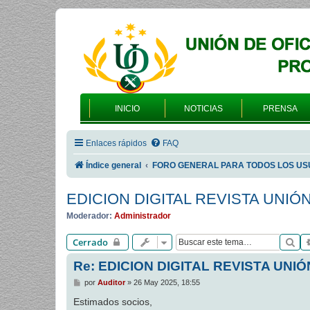
INICIO
NOTICIAS
PRENSA
Enlaces rápidos
FAQ
Índice general
FORO GENERAL PARA TODOS LOS US
EDICION DIGITAL REVISTA UNIÓ
Moderador:
Administrador
Bu
Cerrado
Re: EDICION DIGITAL REVISTA UNIÓ
M
por
Auditor
»
26 May 2025, 18:55
e
n
Estimados socios,
s