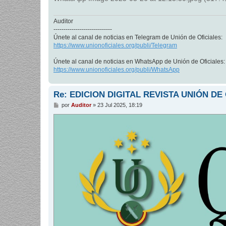
Auditor
-----------------------------
Únete al canal de noticias en Telegram de Unión de Oficiales:
https://www.unionoficiales.org/publi/Telegram
Únete al canal de noticias en WhatsApp de Unión de Oficiales:
https://www.unionoficiales.org/publi/WhatsApp
Re: EDICION DIGITAL REVISTA UNIÓN DE
M
por
Auditor
»
23 Jul 2025, 18:19
e
n
s
a
j
e