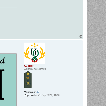
A
r
r
i
b
a
Auditor
General de Ejército
Mensajes:
62
Registrado:
21 Sep 2021, 16:32