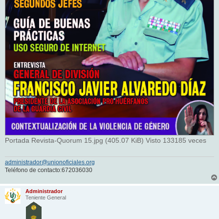
Portada Revista-Quorum 15.jpg (405.07 KiB) Visto 133185 veces
administrador@unionoficiales.org
Teléfono de contacto:672036030
Administrador
Teniente General