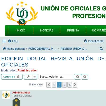
INICIO
NOTICIAS
PRENSA
UO VIAJE
FAQ
Identificarse
B
Índice general
FORO GENERAL PARA TODOS LOS USUARIOS
REVISTA UNIÓN DE OFICIALES
u
EDICION DIGITAL REVISTA UNIÓN DE
s
OFICIALES
c
Moderador:
Administrador
a
Buscar
Búsqueda av
Cerrado
r
1
2
3
4
Anterior
Siguiente
38 mensajes
Administrador
Teniente General