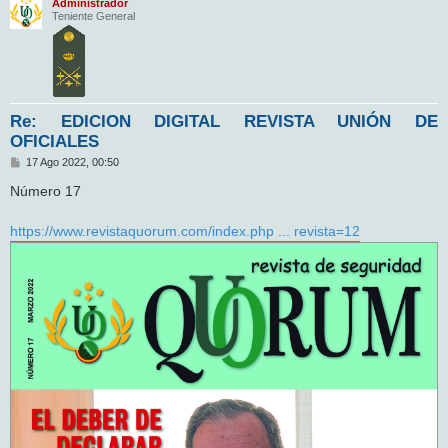
Administrador
Teniente General
Re: EDICION DIGITAL REVISTA UNIÓN DE
OFICIALES
M
17 Ago 2022, 00:50
e
n
Número 17
s
a
j
https://www.revistaquorum.com/index.php ... revista=12
e