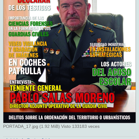
PORTADA_17.jpg (1.92 MiB) Visto 133183 veces