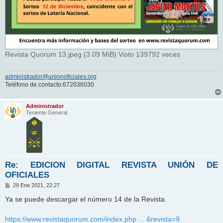
Revista Quorum 13.jpeg (3.09 MiB) Visto 139792 veces
administrador@unionoficiales.org
Teléfono de contacto:672036030
Administrador
Teniente General
Re: EDICION DIGITAL REVISTA UNIÓN DE
OFICIALES
M
29 Ene 2021, 22:27
e
n
Ya se puede descargar el número 14 de la Revista
s
a
j
https://www.revistaquorum.com/index.php ... &revista=9