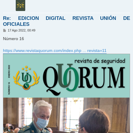
Re: EDICION DIGITAL REVISTA UNIÓN DE
OFICIALES
M
17 Ago 2022, 00:49
e
n
Número 16
s
a
j
https://www.revistaquorum.com/index.php ... revista=11
e