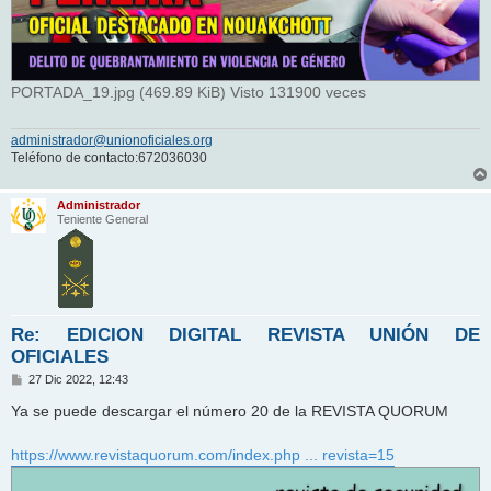
PORTADA_19.jpg (469.89 KiB) Visto 131900 veces
administrador@unionoficiales.org
Teléfono de contacto:672036030
Administrador
Teniente General
Re: EDICION DIGITAL REVISTA UNIÓN DE
OFICIALES
M
27 Dic 2022, 12:43
e
n
Ya se puede descargar el número 20 de la REVISTA QUORUM
s
a
j
https://www.revistaquorum.com/index.php ... revista=15
e