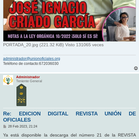
PORTADA_20.jpg (221.32 KiB) Visto 131065 veces
administrador@unionoficiales.org
Teléfono de contacto:672036030
Administrador
Teniente General
Re: EDICION DIGITAL REVISTA UNIÓN DE
OFICIALES
M
28 Feb 2023, 21:24
e
n
Ya está disponible la descarga del número 21 de la REVISTA
s