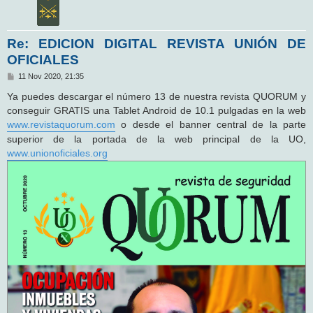
Re: EDICION DIGITAL REVISTA UNIÓN DE
OFICIALES
M
11 Nov 2020, 21:35
e
n
Ya puedes descargar el número 13 de nuestra revista QUORUM y
s
conseguir GRATIS una Tablet Android de 10.1 pulgadas en la web
a
j
www.revistaquorum.com
o desde el banner central de la parte
e
superior de la portada de la web principal de la UO,
www.unionoficiales.org