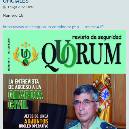
OFICIALES
M
17 Ago 2022, 00:48
e
n
Número 15
s
a
j
https://www.revistaquorum.com/index.php ... revista=10
e