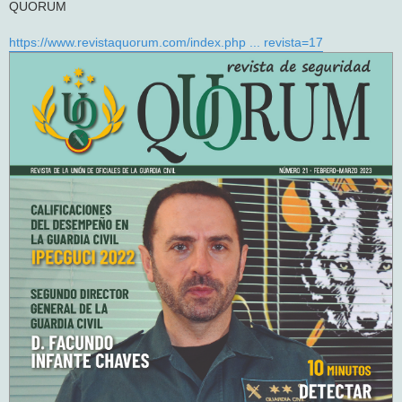
QUORUM
a
j
e
https://www.revistaquorum.com/index.php ... revista=17