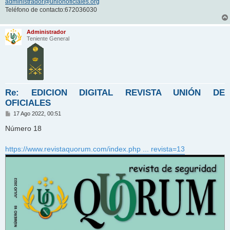
administrador@unionoficiales.org
Teléfono de contacto:672036030
Administrador
Teniente General
Re: EDICION DIGITAL REVISTA UNIÓN DE
OFICIALES
M
17 Ago 2022, 00:51
e
n
Número 18
s
a
j
https://www.revistaquorum.com/index.php ... revista=13
e