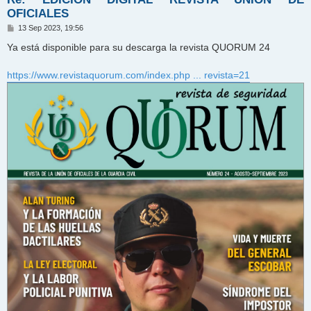
OFICIALES
M
13 Sep 2023, 19:56
e
n
Ya está disponible para su descarga la revista QUORUM 24
s
a
j
https://www.revistaquorum.com/index.php ... revista=21
e