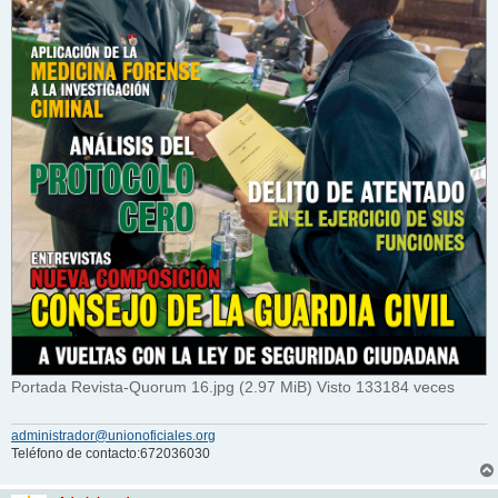
Portada Revista-Quorum 16.jpg (2.97 MiB) Visto 133184 veces
administrador@unionoficiales.org
Teléfono de contacto:672036030