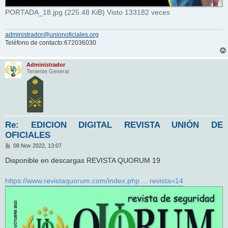
PORTADA_18.jpg (225.48 KiB) Visto 133182 veces
administrador@unionoficiales.org
Teléfono de contacto:672036030
Administrador
Teniente General
Re: EDICION DIGITAL REVISTA UNIÓN DE
OFICIALES
M
08 Nov 2022, 13:07
e
n
Disponible en descargas REVISTA QUORUM 19
s
a
j
https://www.revistaquorum.com/index.php ... revista=14
e