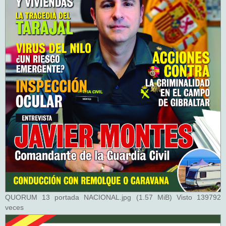
QUORUM 13 portada NACIONAL.jpg (1.57 MiB) Visto 139792
veces