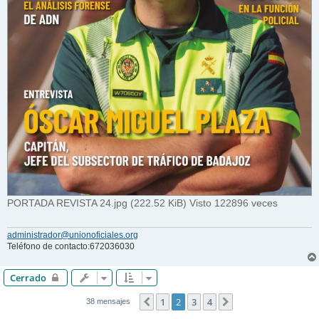
PORTADA REVISTA 24.jpg (222.52 KiB) Visto 122896 veces
administrador@unionoficiales.org
Teléfono de contacto:672036030
Cerrado
1
2
3
4
Anterior
Siguiente
38 mensajes