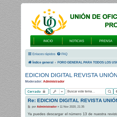
INICIO
NOTICIAS
PRENSA
Enlaces rápidos
FAQ
Índice general
FORO GENERAL PARA TODOS LOS US
EDICION DIGITAL REVISTA UNIÓ
Moderador:
Administrador
Bu
Cerrado
Re: EDICION DIGITAL REVISTA UNIÓ
M
por
Administrador
»
11 Nov 2020, 21:35
e
n
Ya puedes descargar el número 13 de nuestra revi
s