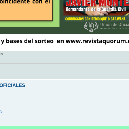
es
 OFICIALES
=9