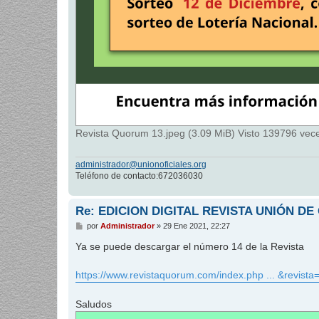
Revista Quorum 13.jpeg (3.09 MiB) Visto 139796 vec
administrador@unionoficiales.org
Teléfono de contacto:672036030
Re: EDICION DIGITAL REVISTA UNIÓN DE
M
por
Administrador
»
29 Ene 2021, 22:27
e
n
Ya se puede descargar el número 14 de la Revista
s
a
j
https://www.revistaquorum.com/index.php ... &revista
e
Saludos