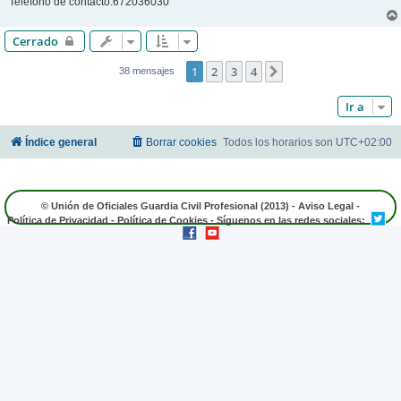
Teléfono de contacto:672036030
Cerrado
1
2
3
4
Siguiente
38 mensajes
Ir a
Índice general
Borrar cookies
Todos los horarios son
UTC+02:00
© Unión de Oficiales Guardia Civil Profesional (2013) -
Aviso Legal
-
Política de Privacidad
-
Política de Cookies
- Síguenos en las redes sociales: