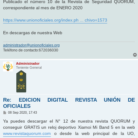
n
Publicado el número 10 de la Revista de Seguridad QUORUM,
s
correspondiente al mes de ENERO 2020
a
j
e
https://www.unionoficiales.org/index.ph ... chivo=1573
En descargas de nuestra Web
administrador@unionoficiales.org
Teléfono de contacto:672036030
Administrador
Teniente General
Re: EDICION DIGITAL REVISTA UNIÓN DE
OFICIALES
M
08 Sep 2020, 17:43
e
n
Ya puedes descargar el N° 12 de nuestra revista QUORUM y
s
conseguir GRATIS un reloj deportivo Xiamoi Mi Band 5 en la web
a
j
www.revistaquorum.com
o desde la web principal de la UO,
e