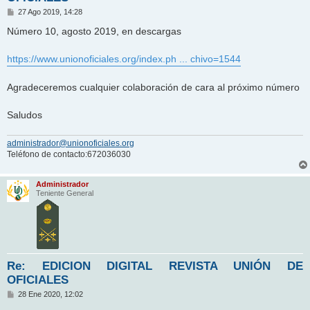
M
27 Ago 2019, 14:28
e
n
Número 10, agosto 2019, en descargas
s
a
j
https://www.unionoficiales.org/index.ph ... chivo=1544
e
Agradeceremos cualquier colaboración de cara al próximo número
Saludos
administrador@unionoficiales.org
Teléfono de contacto:672036030
Administrador
Teniente General
Re: EDICION DIGITAL REVISTA UNIÓN DE
OFICIALES
M
28 Ene 2020, 12:02
e