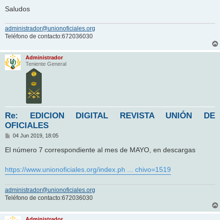
Saludos
administrador@unionoficiales.org
Teléfono de contacto:672036030
Administrador
Teniente General
Re: EDICION DIGITAL REVISTA UNIÓN DE
OFICIALES
M
04 Jun 2019, 18:05
e
n
El número 7 correspondiente al mes de MAYO, en descargas
s
a
j
https://www.unionoficiales.org/index.ph ... chivo=1519
e
administrador@unionoficiales.org
Teléfono de contacto:672036030
Administrador