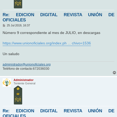
Re: EDICION DIGITAL REVISTA UNIÓN DE
OFICIALES
M
25 Jul 2019, 16:37
e
n
Número 9 correspondiente al mes de JULIO, en descargas
s
a
j
https://www.unionoficiales.org/index.ph ... chivo=1536
e
Un saludo
administrador@unionoficiales.org
Teléfono de contacto:672036030
Administrador
Teniente General
Re: EDICION DIGITAL REVISTA UNIÓN DE
OFICIALES