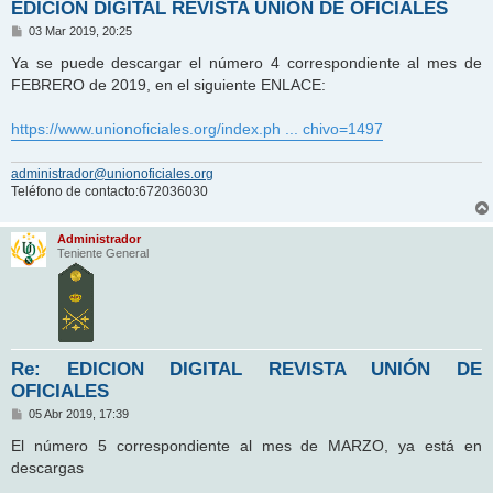
EDICION DIGITAL REVISTA UNIÓN DE OFICIALES
M
03 Mar 2019, 20:25
e
n
Ya se puede descargar el número 4 correspondiente al mes de
s
FEBRERO de 2019, en el siguiente ENLACE:
a
j
e
https://www.unionoficiales.org/index.ph ... chivo=1497
administrador@unionoficiales.org
Teléfono de contacto:672036030
Administrador
Teniente General
Re: EDICION DIGITAL REVISTA UNIÓN DE
OFICIALES
M
05 Abr 2019, 17:39
e
n
El número 5 correspondiente al mes de MARZO, ya está en
s
descargas
a
j