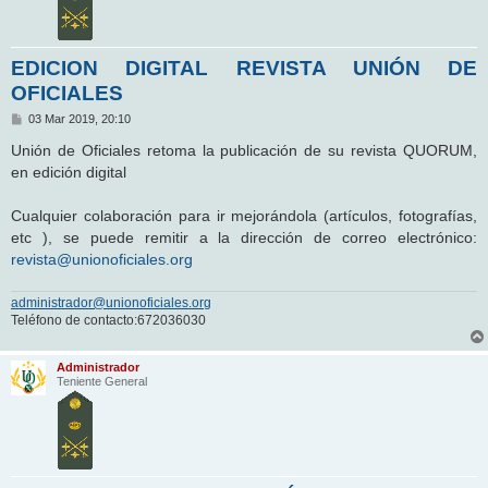
EDICION DIGITAL REVISTA UNIÓN DE
OFICIALES
M
03 Mar 2019, 20:10
e
n
Unión de Oficiales retoma la publicación de su revista QUORUM,
s
en edición digital
a
j
e
Cualquier colaboración para ir mejorándola (artículos, fotografías,
etc ), se puede remitir a la dirección de correo electrónico:
revista@unionoficiales.org
administrador@unionoficiales.org
Teléfono de contacto:672036030
Administrador
Teniente General