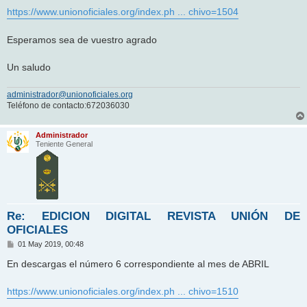
e
https://www.unionoficiales.org/index.ph ... chivo=1504
Esperamos sea de vuestro agrado
Un saludo
administrador@unionoficiales.org
Teléfono de contacto:672036030
Administrador
Teniente General
Re: EDICION DIGITAL REVISTA UNIÓN DE
OFICIALES
M
01 May 2019, 00:48
e
n
En descargas el número 6 correspondiente al mes de ABRIL
s
a
j
https://www.unionoficiales.org/index.ph ... chivo=1510
e