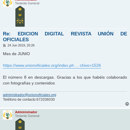
Teniente General
Re: EDICION DIGITAL REVISTA UNIÓN DE
OFICIALES
M
24 Jun 2019, 20:26
e
n
Mes de JUNIO
s
a
j
https://www.unionoficiales.org/index.ph ... chivo=1526
e
El número 8 en descargas. Gracias a los que habéis colaborado
con fotografías y contenidos
administrador@unionoficiales.org
Teléfono de contacto:672036030
Administrador
Teniente General