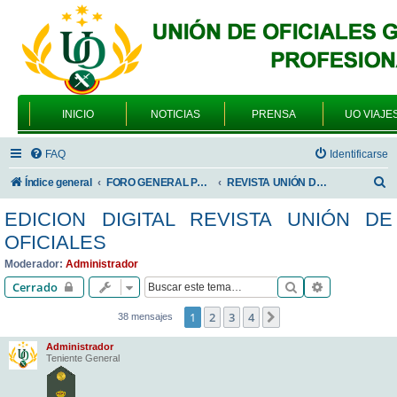
INICIO
NOTICIAS
PRENSA
UO VIAJE
FAQ
Identificarse
B
Índice general
FORO GENERAL PARA TODOS LOS USUARIOS
REVISTA UNIÓN DE OFICIALES
u
EDICION DIGITAL REVISTA UNIÓN DE
s
OFICIALES
c
Moderador:
Administrador
a
Buscar
Búsqueda av
Cerrado
r
1
2
3
4
Siguiente
38 mensajes
Administrador
Teniente General