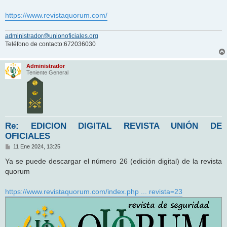
https://www.revistaquorum.com/
administrador@unionoficiales.org
Teléfono de contacto:672036030
Administrador
Teniente General
Re: EDICION DIGITAL REVISTA UNIÓN DE
OFICIALES
M
11 Ene 2024, 13:25
e
n
Ya se puede descargar el número 26 (edición digital) de la revista
s
quorum
a
j
e
https://www.revistaquorum.com/index.php ... revista=23