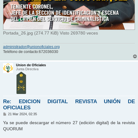
Portada_26.jpg (274.77 KiB) Visto 269780 veces
administrador@unionoficiales.org
Teléfono de contacto:672036030
Union de Oficiales
Junta Directiva
Re: EDICION DIGITAL REVISTA UNIÓN DE
OFICIALES
M
21 Mar 2024, 02:35
e
n
Ya se puede descargar el número 27 (edición digital) de la revista
s
QUORUM
a
j
e