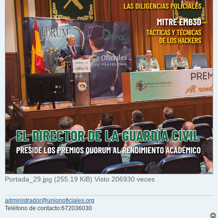
Portada_29.jpg (255.19 KiB) Visto 206930 veces
administrador@unionoficiales.org
Teléfono de contacto:672036030