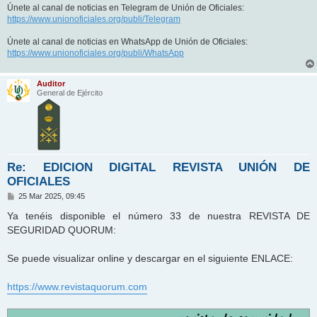
Únete al canal de noticias en Telegram de Unión de Oficiales:
https://www.unionoficiales.org/publi/Telegram
Únete al canal de noticias en WhatsApp de Unión de Oficiales:
https://www.unionoficiales.org/publi/WhatsApp
Auditor
General de Ejército
Re: EDICION DIGITAL REVISTA UNIÓN DE
OFICIALES
M
25 Mar 2025, 09:45
e
n
Ya tenéis disponible el número 33 de nuestra REVISTA DE
s
SEGURIDAD QUORUM:
a
j
e
Se puede visualizar online y descargar en el siguiente ENLACE:
https://www.revistaquorum.com