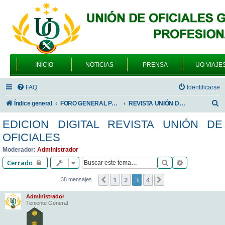
INICIO
NOTICIAS
PRENSA
UO VIAJE
FAQ
Identificarse
B
Índice general
FORO GENERAL PARA TODOS LOS USUARIOS
REVISTA UNIÓN DE OFICIALES
u
EDICION DIGITAL REVISTA UNIÓN DE
s
OFICIALES
c
Moderador:
Administrador
a
Buscar
Búsqueda av
Cerrado
r
1
2
3
4
Anterior
Siguiente
38 mensajes
Administrador
Teniente General