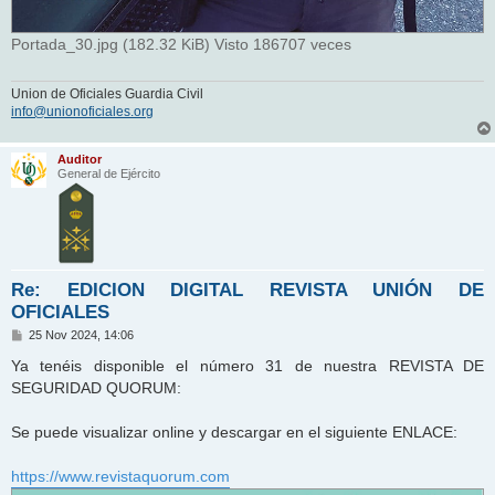
Portada_30.jpg (182.32 KiB) Visto 186707 veces
Union de Oficiales Guardia Civil
info@unionoficiales.org
Auditor
General de Ejército
Re: EDICION DIGITAL REVISTA UNIÓN DE
OFICIALES
M
25 Nov 2024, 14:06
e
n
Ya tenéis disponible el número 31 de nuestra REVISTA DE
s
SEGURIDAD QUORUM:
a
j
e
Se puede visualizar online y descargar en el siguiente ENLACE:
https://www.revistaquorum.com