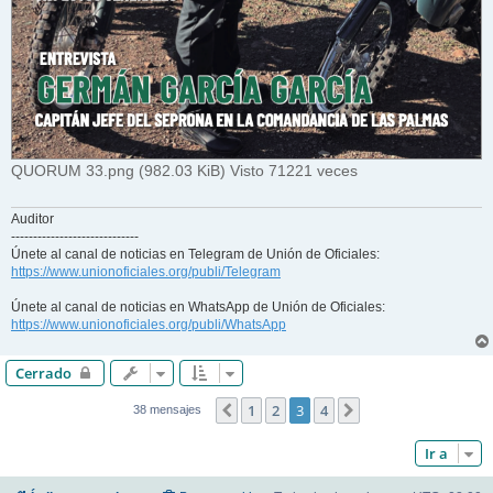
QUORUM 33.png (982.03 KiB) Visto 71221 veces
Auditor
-----------------------------
Únete al canal de noticias en Telegram de Unión de Oficiales:
https://www.unionoficiales.org/publi/Telegram
Únete al canal de noticias en WhatsApp de Unión de Oficiales:
https://www.unionoficiales.org/publi/WhatsApp
Cerrado
1
2
3
4
Anterior
Siguiente
38 mensajes
Ir a