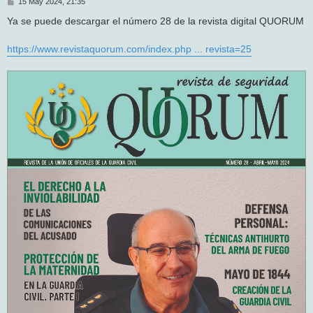
M
15 May 2024, 21:35
e
n
Ya se puede descargar el número 28 de la revista digital QUORUM
s
a
j
https://www.revistaquorum.com/index.php ... revista=25
e