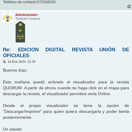
Teléfono de contacto:672036030
Administrador
Teniente General
Re: EDICION DIGITAL REVISTA UNIÓN DE
OFICIALES
M
10 Ene 2024, 12:34
e
n
Buenos días,
s
a
j
Esta mañana quedó activado el visualizador para la revista
e
QUORUM. A partir de ahora cuando se haga click en el mapa para
descargar la revista, el visualizador permitirá verla Online.
Desde el propio visualizador se tiene la opción de
"Descargar/Imprimir" para quien quiera descargarla y poder leerla
posteriormente.
Un saludo