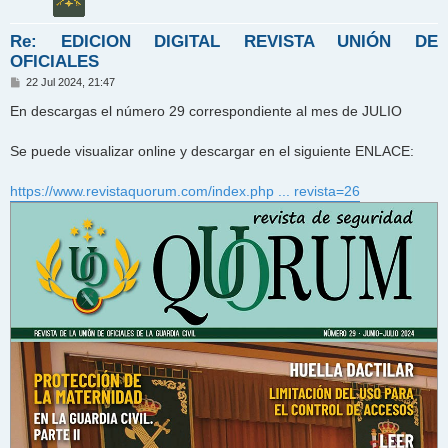
Re: EDICION DIGITAL REVISTA UNIÓN DE
OFICIALES
M
22 Jul 2024, 21:47
e
n
En descargas el número 29 correspondiente al mes de JULIO
s
a
j
Se puede visualizar online y descargar en el siguiente ENLACE:
e
https://www.revistaquorum.com/index.php ... revista=26