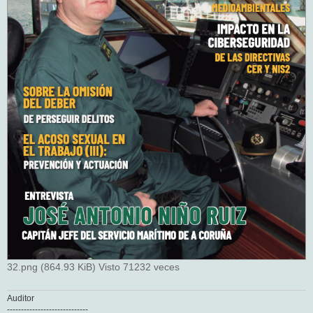
32.png (864.93 KiB) Visto 71232 veces
Auditor
-----------------------------