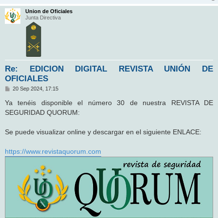
Union de Oficiales
Junta Directiva
Re: EDICION DIGITAL REVISTA UNIÓN DE
OFICIALES
M
20 Sep 2024, 17:15
e
n
Ya tenéis disponible el número 30 de nuestra REVISTA DE
s
SEGURIDAD QUORUM:
a
j
e
Se puede visualizar online y descargar en el siguiente ENLACE:
https://www.revistaquorum.com