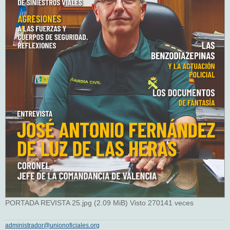
PORTADA REVISTA 25.jpg (2.09 MiB) Visto 270141 veces
administrador@unionoficiales.org