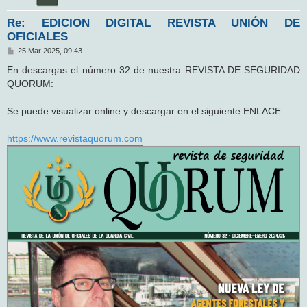
Re: EDICION DIGITAL REVISTA UNIÓN DE
OFICIALES
M
25 Mar 2025, 09:43
e
n
En descargas el número 32 de nuestra REVISTA DE SEGURIDAD
s
QUORUM:
a
j
e
Se puede visualizar online y descargar en el siguiente ENLACE:
https://www.revistaquorum.com