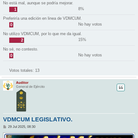
No está mal, aunque se podría mejorar.
8%
1
Preferiría una edición en linea de VDMCUM.
No hay votos
0
No utilizo VDMCUM, por lo que me da igual.
15%
2
No sé, no contesto.
No hay votos
0
Votos totales:
13
Auditor
General de Ejército
VDMCUM LEGISLATIVO.
M
29 Jul 2025, 08:30
e
n