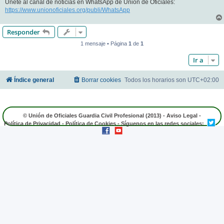
Únete al canal de noticias en WhatsApp de Unión de Oficiales:
https://www.unionoficiales.org/publi/WhatsApp
Responder
1 mensaje • Página
1
de
1
Ir a
Índice general
Borrar cookies
Todos los horarios son
UTC+02:00
© Unión de Oficiales Guardia Civil Profesional (2013) -
Aviso Legal
-
Política de Privacidad
-
Política de Cookies
- Síguenos en las redes sociales: