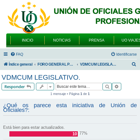
INICIO
NOTICIAS
PRENSA
UO VIAJE
FAQ
Identificarse
B
Índice general
FORO GENERAL PARA TODOS LOS USUARIOS
VDMCUM LEGISLATIVO.
u
VDMCUM LEGISLATIVO.
s
Buscar
Búsqueda 
Responder
c
1 mensaje • Página
1
de
1
a
¿Qué os parece esta iniciativa de Unión de
r
Oficiales?:
Está bien para estar actualizados.
77%
10