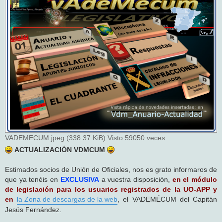
s
a
j
e
VADEMECUM.jpeg (338.37 KiB) Visto 59050 veces
ACTUALIZACIÓN VDMCUM
Estimados socios de Unión de Oficiales, nos es grato informaros de
que ya tenéis en
EXCLUSIVA
a vuestra disposición,
en el módulo
de legislación para los usuarios registrados de la UO-APP y
en
la Zona de descargas de la web
, el VADEMÉCUM del Capitán
Jesús Fernández.