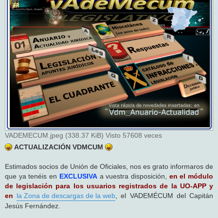
s
a
j
e
VADEMECUM.jpeg (338.37 KiB) Visto 57608 veces
ACTUALIZACIÓN VDMCUM
Estimados socios de Unión de Oficiales, nos es grato informaros de
que ya tenéis en
EXCLUSIVA
a vuestra disposición,
en el módulo
de legislación para los usuarios registrados de la UO-APP y
en
la Zona de descargas de la web
, el VADEMÉCUM del Capitán
Jesús Fernández.