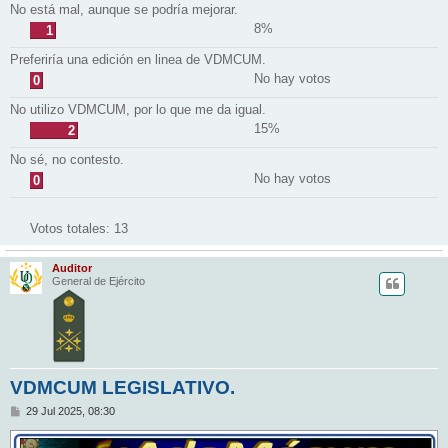
No está mal, aunque se podría mejorar.
8%
1
Preferiría una edición en linea de VDMCUM.
No hay votos
0
No utilizo VDMCUM, por lo que me da igual.
15%
2
No sé, no contesto.
No hay votos
0
Votos totales:
13
Auditor
General de Ejército
VDMCUM LEGISLATIVO.
M
29 Jul 2025, 08:30
e
n