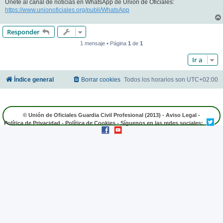
Únete al canal de noticias en WhatsApp de Unión de Oficiales:
https://www.unionoficiales.org/publi/WhatsApp
Responder
1 mensaje • Página
1
de
1
Ir a
Índice general
Borrar cookies
Todos los horarios son
UTC+02:00
© Unión de Oficiales Guardia Civil Profesional (2013) -
Aviso Legal
-
Política de Privacidad
-
Política de Cookies
- Síguenos en las redes sociales: