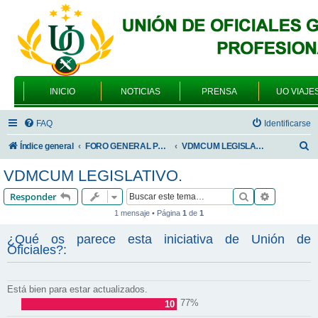
INICIO
NOTICIAS
PRENSA
UO VIAJE
FAQ
Identificarse
B
Índice general
FORO GENERAL PARA TODOS LOS USUARIOS
VDMCUM LEGISLATIVO.
u
VDMCUM LEGISLATIVO.
s
Buscar
Búsqueda 
Responder
c
1 mensaje • Página
1
de
1
a
¿Qué os parece esta iniciativa de Unión de
r
Oficiales?:
Está bien para estar actualizados.
77%
10