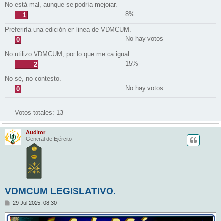
No está mal, aunque se podría mejorar.
8%
1
Preferiría una edición en linea de VDMCUM.
No hay votos
0
No utilizo VDMCUM, por lo que me da igual.
15%
2
No sé, no contesto.
No hay votos
0
Votos totales:
13
Auditor
General de Ejército
VDMCUM LEGISLATIVO.
M
29 Jul 2025, 08:30
e
n