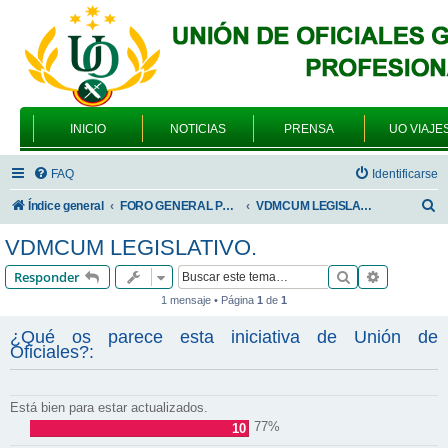
INICIO
NOTICIAS
PRENSA
UO VIAJE
FAQ
Identificarse
B
Índice general
FORO GENERAL PARA TODOS LOS USUARIOS
VDMCUM LEGISLATIVO.
u
VDMCUM LEGISLATIVO.
s
Buscar
Búsqueda 
Responder
c
1 mensaje • Página
1
de
1
a
¿Qué os parece esta iniciativa de Unión de
r
Oficiales?:
Está bien para estar actualizados.
77%
10