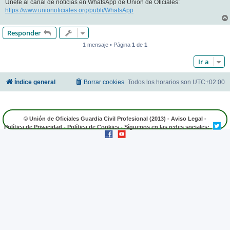
Únete al canal de noticias en WhatsApp de Unión de Oficiales:
https://www.unionoficiales.org/publi/WhatsApp
Responder
1 mensaje • Página
1
de
1
Ir a
Índice general
Borrar cookies
Todos los horarios son
UTC+02:00
© Unión de Oficiales Guardia Civil Profesional (2013) -
Aviso Legal
-
Política de Privacidad
-
Política de Cookies
- Síguenos en las redes sociales: