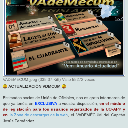
s
a
j
e
VADEMECUM.jpeg (338.37 KiB) Visto 58272 veces
ACTUALIZACIÓN VDMCUM
Estimados socios de Unión de Oficiales, nos es grato informaros de
que ya tenéis en
EXCLUSIVA
a vuestra disposición,
en el módulo
de legislación para los usuarios registrados de la UO-APP y
en
la Zona de descargas de la web
, el VADEMÉCUM del Capitán
Jesús Fernández.