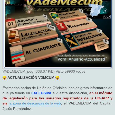
s
a
j
e
VADEMECUM.jpeg (338.37 KiB) Visto 59930 veces
ACTUALIZACIÓN VDMCUM
Estimados socios de Unión de Oficiales, nos es grato informaros de
que ya tenéis en
EXCLUSIVA
a vuestra disposición,
en el módulo
de legislación para los usuarios registrados de la UO-APP y
en
la Zona de descargas de la web
, el VADEMÉCUM del Capitán
Jesús Fernández.