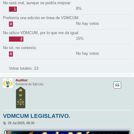
No está mal, aunque se podría mejorar.
8%
1
Preferiría una edición en linea de VDMCUM.
No hay votos
0
No utilizo VDMCUM, por lo que me da igual.
15%
2
No sé, no contesto.
No hay votos
0
Votos totales:
13
Auditor
General de Ejército
VDMCUM LEGISLATIVO.
M
29 Jul 2025, 08:30
e
n