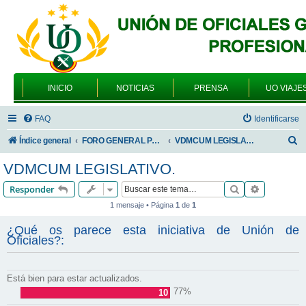
INICIO
NOTICIAS
PRENSA
UO VIAJE
FAQ
Identificarse
B
Índice general
FORO GENERAL PARA TODOS LOS USUARIOS
VDMCUM LEGISLATIVO.
u
VDMCUM LEGISLATIVO.
s
Buscar
Búsqueda 
Responder
c
1 mensaje • Página
1
de
1
a
¿Qué os parece esta iniciativa de Unión de
r
Oficiales?:
Está bien para estar actualizados.
77%
10