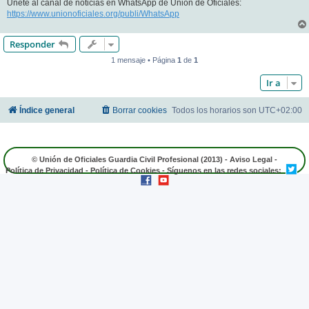
Únete al canal de noticias en WhatsApp de Unión de Oficiales:
https://www.unionoficiales.org/publi/WhatsApp
Responder
1 mensaje • Página
1
de
1
Ir a
Índice general
Borrar cookies
Todos los horarios son
UTC+02:00
© Unión de Oficiales Guardia Civil Profesional (2013) -
Aviso Legal
-
Política de Privacidad
-
Política de Cookies
- Síguenos en las redes sociales: