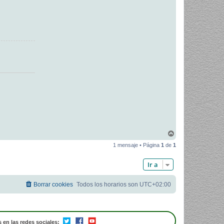
A
r
1 mensaje • Página
1
de
1
r
i
b
Ir a
a
Borrar cookies
Todos los horarios son
UTC+02:00
 en las redes sociales: