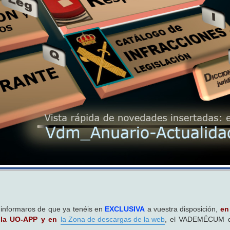
o informaros de que ya tenéis en
EXCLUSIVA
a vuestra disposición,
en
e la UO-APP y en
la Zona de descargas de la web
, el VADEMÉCUM d