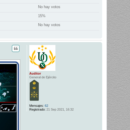
No hay votos
15%
No hay votos
Auditor
General de Ejército
Mensajes:
62
Registrado:
21 Sep 2021, 16:32