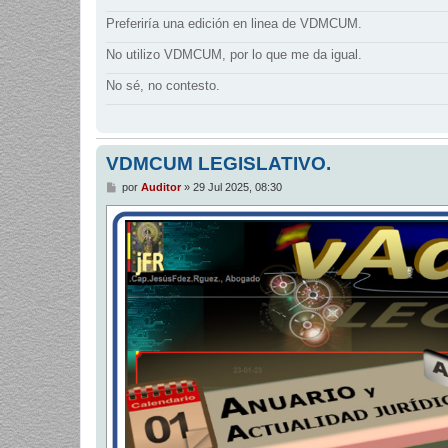
Preferiría una edición en linea de VDMCUM.
No utilizo VDMCUM, por lo que me da igual.
No sé, no contesto.
VDMCUM LEGISLATIVO.
M
por
Auditor
»
29 Jul 2025, 08:30
e
n
s
a
j
e