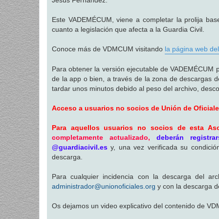
Este VADEMÉCUM, viene a completar la prolija base 
cuanto a legislación que afecta a la Guardia Civil.
Conoce más de VDMCUM visitando
la página web del
Para obtener la versión ejecutable de VADEMÉCUM para 
de la app o bien, a través de la zona de descargas d
tardar unos minutos debido al peso del archivo, descom
Acceso a usuarios no socios de Unión de Oficial
Para aquellos usuarios no socios de esta Aso
completamente actualizado,
deberán registr
@guardiacivil.es
y, una vez verificada su condici
descarga.
Para cualquier incidencia con la descarga del ar
administrador@unionoficiales.org
y con la descarga d
Os dejamos un video explicativo del contenido de V