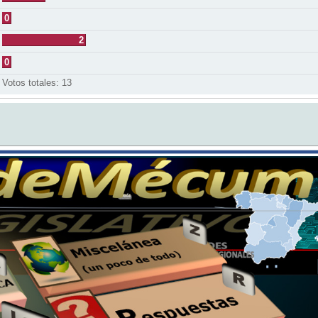
0
2
0
Votos totales:
13