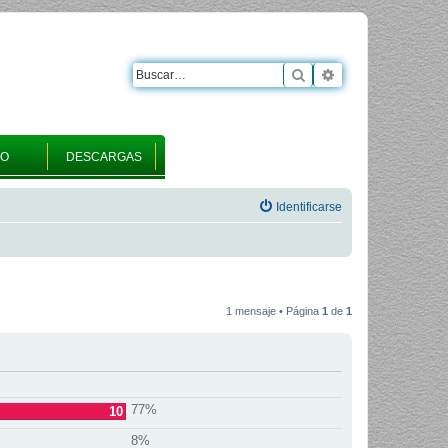
Buscar
Búsqueda avanza
RO
DESCARGAS
Identificarse
1 mensaje • Página
1
de
1
77%
10
8%