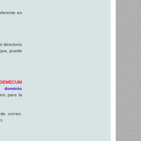
eferente en
 directorio
 que, puede
ADEMÉCUM
n dominio
ios para la
de correo:
es