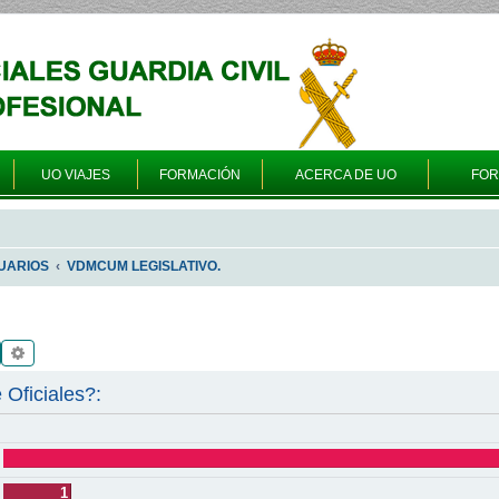
UO VIAJES
FORMACIÓN
ACERCA DE UO
FO
UARIOS
VDMCUM LEGISLATIVO.
Buscar
Búsqueda avanzada
 Oficiales?:
1