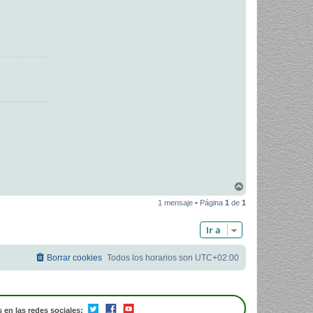
A
r
1 mensaje • Página
1
de
1
r
i
b
Ir a
a
Borrar cookies
Todos los horarios son
UTC+02:00
 en las redes sociales: