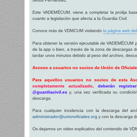
Este VADEMÉCUM, viene a completar la prolija base 
cuanto a legislación que afecta a la Guardia Civil.
Conoce más de VDMCUM visitando
la página web del
Para obtener la versión ejecutable de VADEMÉCUM para 
de la app o bien, a través de la zona de descargas d
tardar unos minutos debido al peso del archivo, descom
Acceso a usuarios no socios de Unión de Oficial
Para aquellos usuarios no socios de esta Aso
completamente actualizado,
deberán registr
@guardiacivil.es
y, una vez verificada su condici
descarga.
Para cualquier incidencia con la descarga del ar
administrador@unionoficiales.org
y con la descarga d
Os dejamos un video explicativo del contenido de V