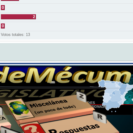
0
2
0
Votos totales:
13