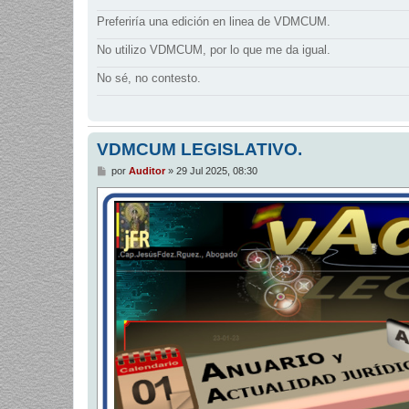
Preferiría una edición en linea de VDMCUM.
No utilizo VDMCUM, por lo que me da igual.
No sé, no contesto.
VDMCUM LEGISLATIVO.
M
por
Auditor
»
29 Jul 2025, 08:30
e
n
s
a
j
e