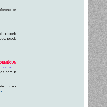
eferente en
 directorio
 que, puede
ADEMÉCUM
n dominio
ios para la
de correo:
es