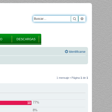
Buscar
Búsqueda avanza
RO
DESCARGAS
Identificarse
1 mensaje • Página
1
de
1
77%
10
8%