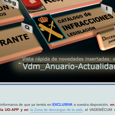
o informaros de que ya tenéis en
EXCLUSIVA
a vuestra disposición,
en
e la UO-APP y en
la Zona de descargas de la web
, el VADEMÉCUM d