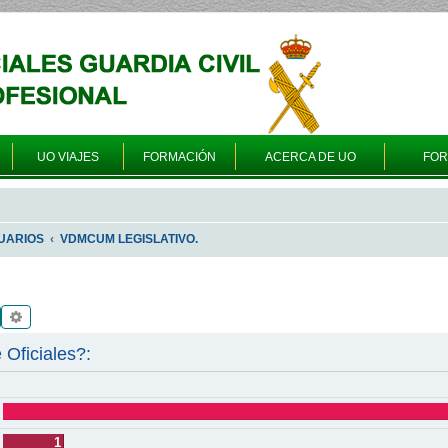
UO VIAJES
FORMACIÓN
ACERCA DE UO
FO
UARIOS
VDMCUM LEGISLATIVO.
Buscar
Búsqueda avanzada
 Oficiales?:
1