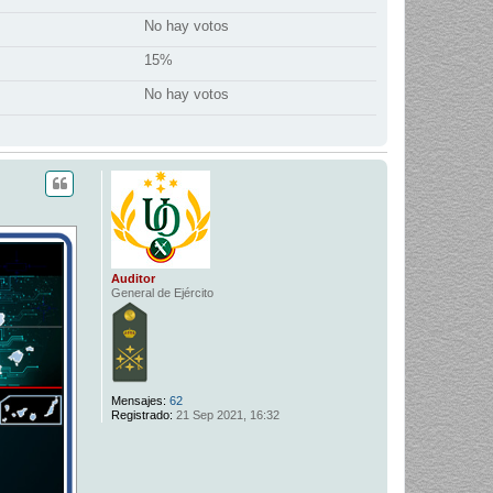
No hay votos
15%
No hay votos
Auditor
General de Ejército
Mensajes:
62
Registrado:
21 Sep 2021, 16:32