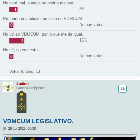
No está mal, aunque se podría mejorar.
8%
1
Preferiría una edición en linea de VDMCUM.
No hay votos
0
No utilizo VDMCUM, por lo que me da igual.
15%
2
No sé, no contesto.
No hay votos
0
Votos totales:
13
Auditor
General de Ejército
VDMCUM LEGISLATIVO.
M
29 Jul 2025, 08:30
e
n