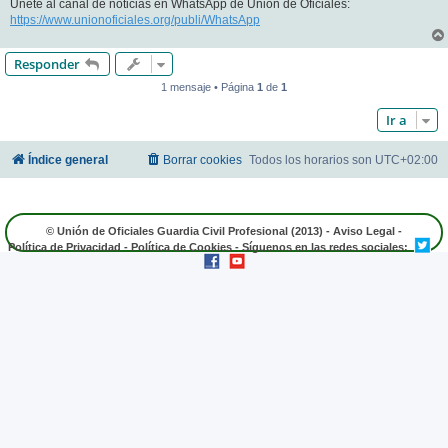
Únete al canal de noticias en WhatsApp de Unión de Oficiales:
https://www.unionoficiales.org/publi/WhatsApp
Responder
1 mensaje • Página
1
de
1
Ir a
Índice general
Borrar cookies
Todos los horarios son
UTC+02:00
© Unión de Oficiales Guardia Civil Profesional (2013) -
Aviso Legal
-
Política de Privacidad
-
Política de Cookies
- Síguenos en las redes sociales: