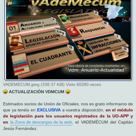
s
a
j
e
VADEMECUM.jpeg (338.37 KiB) Visto 60280 veces
ACTUALIZACIÓN VDMCUM
Estimados socios de Unión de Oficiales, nos es grato informaros de
que ya tenéis en
EXCLUSIVA
a vuestra disposición,
en el módulo
de legislación para los usuarios registrados de la UO-APP y
en
la Zona de descargas de la web
, el VADEMÉCUM del Capitán
Jesús Fernández.