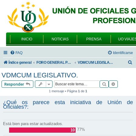
INICIO
NOTICIAS
PRENSA
UO VIAJE
FAQ
Identificarse
B
Índice general
FORO GENERAL PARA TODOS LOS USUARIOS
VDMCUM LEGISLATIVO.
u
VDMCUM LEGISLATIVO.
s
Buscar
Búsqueda 
Responder
c
1 mensaje • Página
1
de
1
a
¿Qué os parece esta iniciativa de Unión de
r
Oficiales?:
Está bien para estar actualizados.
77%
10