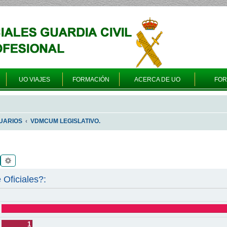
UO VIAJES
FORMACIÓN
ACERCA DE UO
FO
UARIOS
VDMCUM LEGISLATIVO.
Buscar
Búsqueda avanzada
 Oficiales?:
1