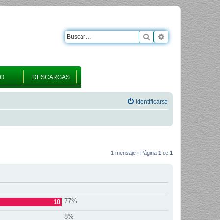
Buscar
Búsqueda avanza
RO
DESCARGAS
Identificarse
1 mensaje • Página
1
de
1
77%
10
8%