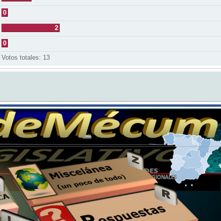
0
2
0
Votos totales:
13