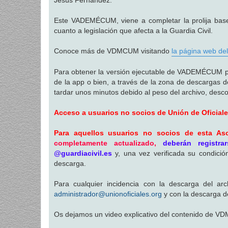
Este VADEMÉCUM, viene a completar la prolija base 
cuanto a legislación que afecta a la Guardia Civil.
Conoce más de VDMCUM visitando
la página web del
Para obtener la versión ejecutable de VADEMÉCUM para 
de la app o bien, a través de la zona de descargas d
tardar unos minutos debido al peso del archivo, descom
Acceso a usuarios no socios de Unión de Oficial
Para aquellos usuarios no socios de esta Aso
completamente actualizado,
deberán registr
@guardiacivil.es
y, una vez verificada su condici
descarga.
Para cualquier incidencia con la descarga del ar
administrador@unionoficiales.org
y con la descarga d
Os dejamos un video explicativo del contenido de V