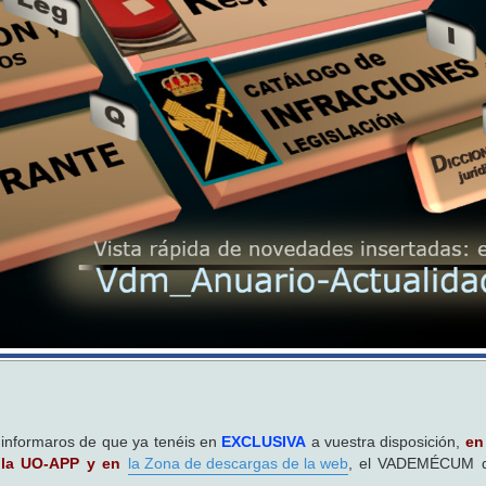
o informaros de que ya tenéis en
EXCLUSIVA
a vuestra disposición,
en
e la UO-APP y en
la Zona de descargas de la web
, el VADEMÉCUM d