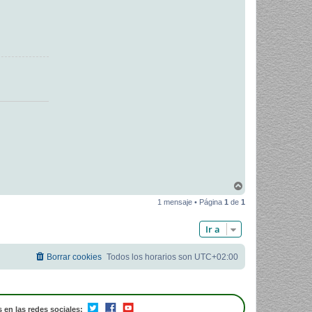
A
r
1 mensaje • Página
1
de
1
r
i
b
Ir a
a
Borrar cookies
Todos los horarios son
UTC+02:00
 en las redes sociales: