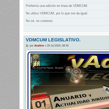
Preferiría una edición en linea de VDMCUM.
No utilizo VDMCUM, por lo que me da igual.
No sé, no contesto.
VDMCUM LEGISLATIVO.
M
por
Auditor
»
29 Jul 2025, 08:30
e
n
s
a
j
e