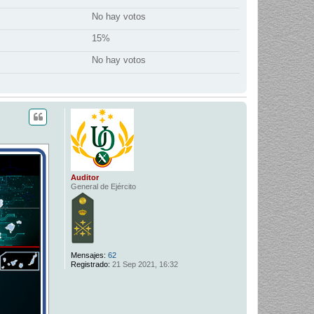
No hay votos
15%
No hay votos
Auditor
General de Ejército
Mensajes:
62
Registrado:
21 Sep 2021, 16:32