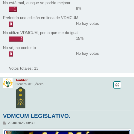
No está mal, aunque se podría mejorar.
8%
1
Preferiría una edición en linea de VDMCUM.
No hay votos
0
No utilizo VDMCUM, por lo que me da igual.
15%
2
No sé, no contesto.
No hay votos
0
Votos totales:
13
Auditor
General de Ejército
VDMCUM LEGISLATIVO.
M
29 Jul 2025, 08:30
e
n