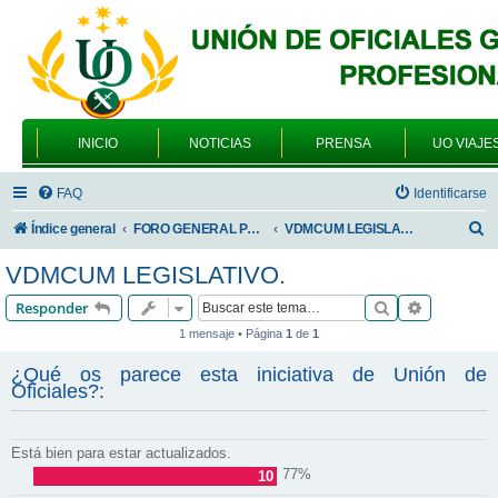
INICIO
NOTICIAS
PRENSA
UO VIAJE
FAQ
Identificarse
B
Índice general
FORO GENERAL PARA TODOS LOS USUARIOS
VDMCUM LEGISLATIVO.
u
VDMCUM LEGISLATIVO.
s
Buscar
Búsqueda 
Responder
c
1 mensaje • Página
1
de
1
a
¿Qué os parece esta iniciativa de Unión de
r
Oficiales?:
Está bien para estar actualizados.
77%
10