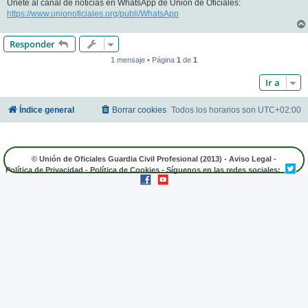
Únete al canal de noticias en WhatsApp de Unión de Oficiales:
https://www.unionoficiales.org/publi/WhatsApp
Responder
1 mensaje • Página
1
de
1
Ir a
Índice general
Borrar cookies
Todos los horarios son
UTC+02:00
© Unión de Oficiales Guardia Civil Profesional (2013) -
Aviso Legal
-
Política de Privacidad
-
Política de Cookies
- Síguenos en las redes sociales: