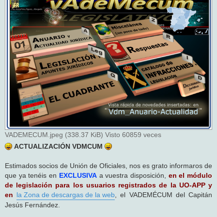
s
a
j
e
VADEMECUM.jpeg (338.37 KiB) Visto 60859 veces
ACTUALIZACIÓN VDMCUM
Estimados socios de Unión de Oficiales, nos es grato informaros de
que ya tenéis en
EXCLUSIVA
a vuestra disposición,
en el módulo
de legislación para los usuarios registrados de la UO-APP y
en
la Zona de descargas de la web
, el VADEMÉCUM del Capitán
Jesús Fernández.