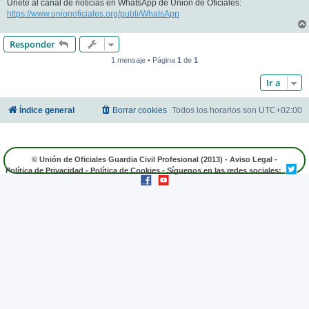
Únete al canal de noticias en WhatsApp de Unión de Oficiales:
https://www.unionoficiales.org/publi/WhatsApp
Responder
1 mensaje • Página
1
de
1
Ir a
Índice general
Borrar cookies
Todos los horarios son
UTC+02:00
© Unión de Oficiales Guardia Civil Profesional (2013) -
Aviso Legal
-
Política de Privacidad
-
Política de Cookies
- Síguenos en las redes sociales: