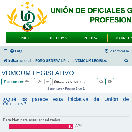
INICIO
NOTICIAS
PRENSA
UO VIAJE
FAQ
Identificarse
B
Índice general
FORO GENERAL PARA TODOS LOS USUARIOS
VDMCUM LEGISLATIVO.
u
VDMCUM LEGISLATIVO.
s
Buscar
Búsqueda 
Responder
c
1 mensaje • Página
1
de
1
a
¿Qué os parece esta iniciativa de Unión de
r
Oficiales?:
Está bien para estar actualizados.
77%
10