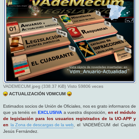
s
a
j
e
VADEMECUM.jpeg (338.37 KiB) Visto 59806 veces
ACTUALIZACIÓN VDMCUM
Estimados socios de Unión de Oficiales, nos es grato informaros de
que ya tenéis en
EXCLUSIVA
a vuestra disposición,
en el módulo
de legislación para los usuarios registrados de la UO-APP y
en
la Zona de descargas de la web
, el VADEMÉCUM del Capitán
Jesús Fernández.