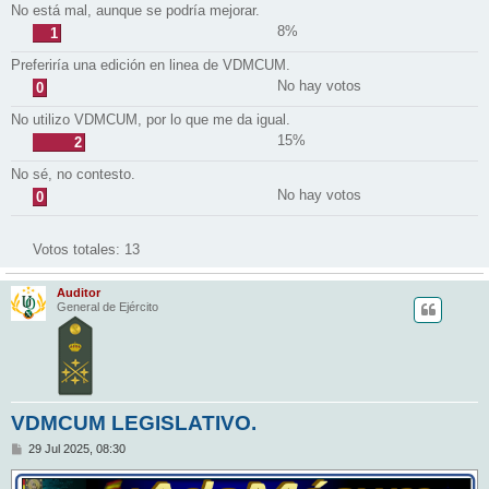
No está mal, aunque se podría mejorar.
8%
1
Preferiría una edición en linea de VDMCUM.
No hay votos
0
No utilizo VDMCUM, por lo que me da igual.
15%
2
No sé, no contesto.
No hay votos
0
Votos totales:
13
Auditor
General de Ejército
VDMCUM LEGISLATIVO.
M
29 Jul 2025, 08:30
e
n