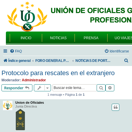
INICIO
NOTICIAS
PRENSA
UO VIAJE
FAQ
Identificarse
B
Índice general
FORO GENERAL PARA TODOS LOS USUARIOS
NOTICIAS DE PORTADA
u
Protocolo para rescates en el extranjero
s
Moderador:
Administrador
c
Buscar
Búsqueda 
Responder
a
1 mensaje • Página
1
de
1
r
Union de Oficiales
Junta Directiva