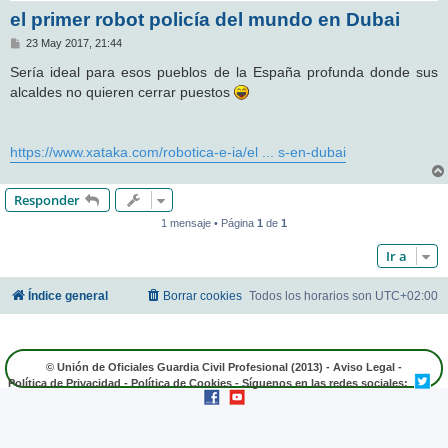
el primer robot policía del mundo en Dubai
M
23 May 2017, 21:44
e
n
Sería ideal para esos pueblos de la España profunda donde sus
s
alcaldes no quieren cerrar puestos
a
j
e
https://www.xataka.com/robotica-e-ia/el ... s-en-dubai
Responder
1 mensaje • Página
1
de
1
Ir a
Índice general
Borrar cookies
Todos los horarios son
UTC+02:00
© Unión de Oficiales Guardia Civil Profesional (2013) -
Aviso Legal
-
Política de Privacidad
-
Política de Cookies
- Síguenos en las redes sociales: