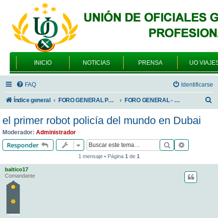
INICIO
NOTICIAS
PRENSA
UO VIAJE
FAQ
Identificarse
B
Índice general
FORO GENERAL PARA TODOS LOS USUARIOS
FORO GENERAL - VARIEDADES
u
el primer robot policía del mundo en Dubai
s
Moderador:
Administrador
c
Buscar
Búsqueda 
Responder
a
1 mensaje • Página
1
de
1
r
baltico17
Comandante