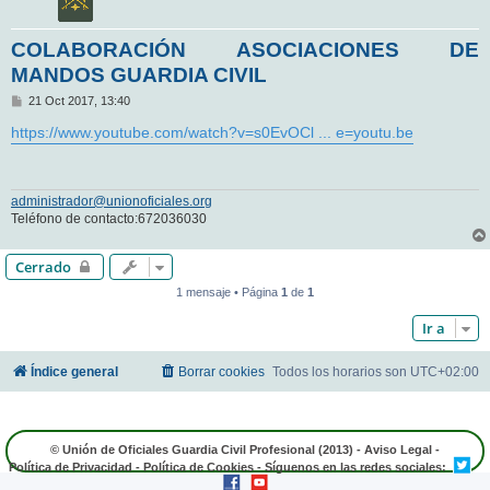
COLABORACIÓN ASOCIACIONES DE
MANDOS GUARDIA CIVIL
M
21 Oct 2017, 13:40
e
n
https://www.youtube.com/watch?v=s0EvOCl ... e=youtu.be
s
a
j
e
administrador@unionoficiales.org
Teléfono de contacto:672036030
Cerrado
1 mensaje • Página
1
de
1
Ir a
Índice general
Borrar cookies
Todos los horarios son
UTC+02:00
© Unión de Oficiales Guardia Civil Profesional (2013) -
Aviso Legal
-
Política de Privacidad
-
Política de Cookies
- Síguenos en las redes sociales: