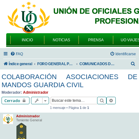
INICIO
NOTICIAS
PRENSA
UO VIAJE
FAQ
Identificarse
B
Índice general
FORO GENERAL PARA TODOS LOS USUARIOS
COMUNICADOS DE LA UNIÓN DE OFICIALES
u
COLABORACIÓN ASOCIACIONES DE
s
MANDOS GUARDIA CIVIL
c
Moderador:
Administrador
a
Buscar
Búsqueda av
Cerrado
r
1 mensaje • Página
1
de
1
Administrador
Teniente General