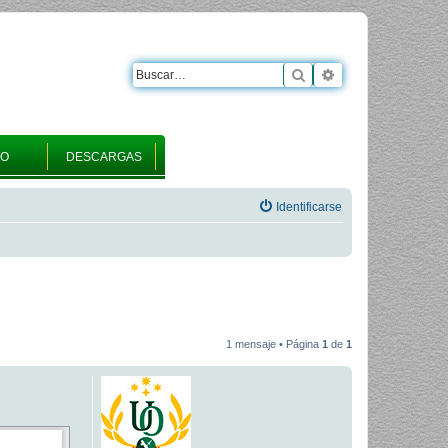
Buscar
Búsqueda avanza
RO
DESCARGAS
Identificarse
1 mensaje • Página
1
de
1