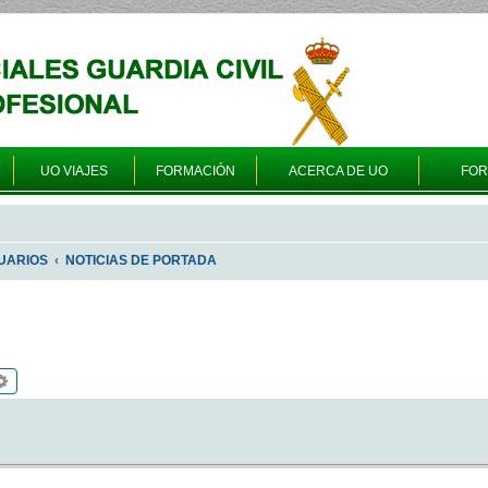
UO VIAJES
FORMACIÓN
ACERCA DE UO
FO
UARIOS
NOTICIAS DE PORTADA
scar
Búsqueda avanzada