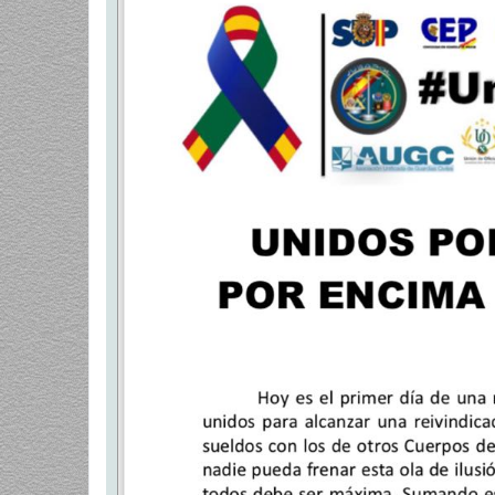
a
j
e