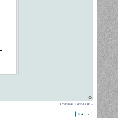
A
r
1 mensaje • Página
1
de
1
r
i
b
Ir a
a