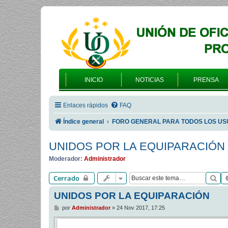
INICIO
NOTICIAS
PRENSA
Enlaces rápidos
FAQ
Índice general
FORO GENERAL PARA TODOS LOS US
UNIDOS POR LA EQUIPARACIÓN
Moderador:
Administrador
Bu
Cerrado
UNIDOS POR LA EQUIPARACIÓN
M
por
Administrador
»
24 Nov 2017, 17:25
e
n
s