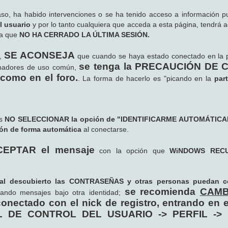
so, ha habido intervenciones o se ha tenido acceso a información p
l usuario
y por lo tanto cualquiera que acceda a esta página, tendrá a
ya que
NO HA CERRADO LA ÚLTIMA SESIÓN.
SE ACONSEJA
b,
que cuando se haya estado conectado en la 
se tenga la PRECAUCIÓN DE
denadores de uso común,
 como en el foro.
. La forma de hacerlo es "picando en la
par
es
NO SELECCIONAR la opción de "IDENTIFICARME AUTOMÁTIC
ión de forma automática
al conectarse.
EPTAR el mensaje
con la opción que
WiNDOWS REC
l descubierto las CONTRASEÑAS y otras personas puedan co
se recomienda
CAMB
icando mensajes bajo otra identidad;
onectado con el nick de registro, entrando en
ANEL DE CONTROL DEL USUARIO -> PERFIL ->