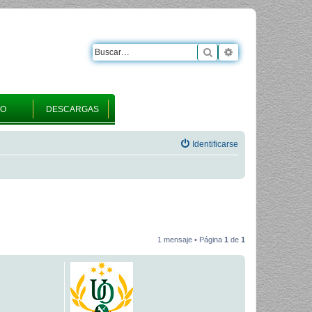
Buscar
Búsqueda avanza
RO
DESCARGAS
Identificarse
1 mensaje • Página
1
de
1