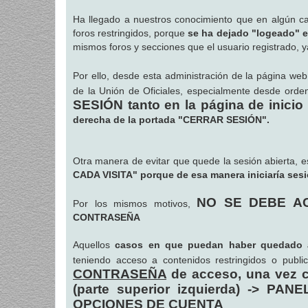
a
j
Ha llegado a nuestros conocimiento que en algún ca
e
foros restringidos, porque
se ha dejado "logeado" e
mismos foros y secciones que el usuario registrado, 
Por ello, desde esta administración de la página we
de la Unión de Oficiales, especialmente desde or
SESIÓN tanto en la página de inicio
derecha de la portada "CERRAR SESIÓN".
Otra manera de evitar que quede la sesión abierta, 
CADA VISITA" porque de esa manera iniciaría ses
NO SE DEBE AC
Por los mismos motivos,
CONTRASEÑA
Aquellos
casos en que puedan haber quedado a
teniendo acceso a contenidos restringidos o publ
CONTRASEÑA
de acceso, una vez c
(parte superior izquierda) -> P
OPCIONES DE CUENTA