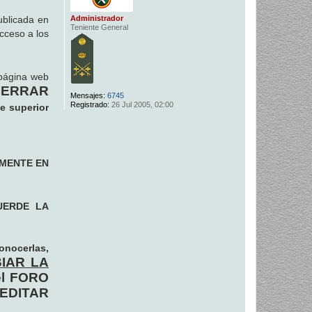
Administrador
ublicada en
Teniente General
cceso a los
página web
 CERRAR
Mensajes:
6745
Registrado:
26 Jul 2005, 02:00
te superior
AMENTE EN
UERDE LA
nocerlas,
IAR LA
 el FORO
 EDITAR