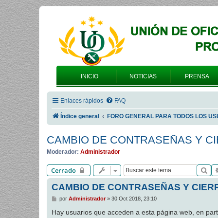
INICIO
NOTICIAS
PRENSA
Enlaces rápidos
FAQ
Índice general
FORO GENERAL PARA TODOS LOS US
CAMBIO DE CONTRASEÑAS Y CI
Moderador:
Administrador
Bu
Cerrado
CAMBIO DE CONTRASEÑAS Y CIERR
M
por
Administrador
»
30 Oct 2018, 23:10
e
n
Hay usuarios que acceden a esta página web, en p
s