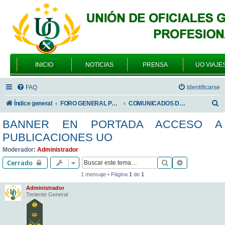
INICIO
NOTICIAS
PRENSA
UO VIAJE
FAQ
Identificarse
B
Índice general
FORO GENERAL PARA TODOS LOS USUARIOS
COMUNICADOS DE LA UNIÓN DE OFICIALES
u
BANNER EN PORTADA ACCESO A
s
PUBLICACIONES UO
c
Moderador:
Administrador
a
Buscar
Búsqueda av
Cerrado
r
1 mensaje • Página
1
de
1
Administrador
Teniente General