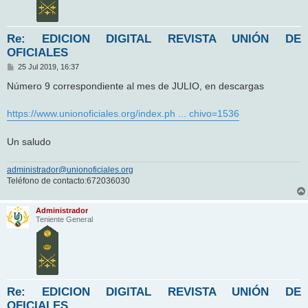
Re: EDICION DIGITAL REVISTA UNIÓN DE
OFICIALES
M
25 Jul 2019, 16:37
e
n
Número 9 correspondiente al mes de JULIO, en descargas
s
a
j
https://www.unionoficiales.org/index.ph ... chivo=1536
e
Un saludo
administrador@unionoficiales.org
Teléfono de contacto:672036030
Administrador
Teniente General
Re: EDICION DIGITAL REVISTA UNIÓN DE
OFICIALES