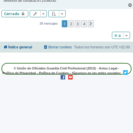
Teléfono de contacto:672036030
Cerrado
1
2
3
4
Siguiente
38 mensajes
Ir a
Índice general
Borrar cookies
Todos los horarios son
UTC+02:00
© Unión de Oficiales Guardia Civil Profesional (2013) -
Aviso Legal
-
Política de Privacidad
-
Política de Cookies
- Síguenos en las redes sociales: