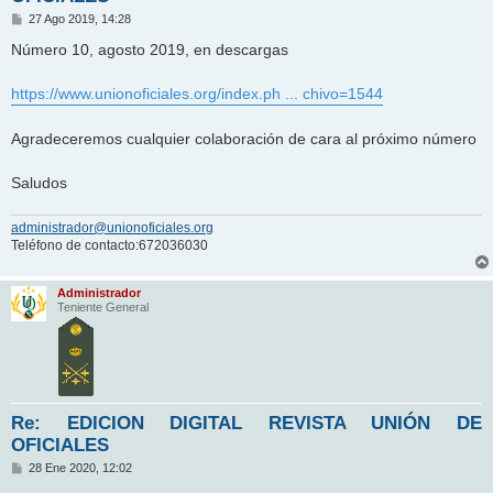
M
27 Ago 2019, 14:28
e
n
Número 10, agosto 2019, en descargas
s
a
j
https://www.unionoficiales.org/index.ph ... chivo=1544
e
Agradeceremos cualquier colaboración de cara al próximo número
Saludos
administrador@unionoficiales.org
Teléfono de contacto:672036030
Administrador
Teniente General
Re: EDICION DIGITAL REVISTA UNIÓN DE
OFICIALES
M
28 Ene 2020, 12:02
e