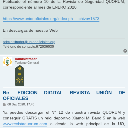
n
Publicado el número 10 de la Revista de Seguridad QUORUM,
s
correspondiente al mes de ENERO 2020
a
j
e
https://www.unionoficiales.org/index.ph ... chivo=1573
En descargas de nuestra Web
administrador@unionoficiales.org
Teléfono de contacto:672036030
Administrador
Teniente General
Re: EDICION DIGITAL REVISTA UNIÓN DE
OFICIALES
M
08 Sep 2020, 17:43
e
n
Ya puedes descargar el N° 12 de nuestra revista QUORUM y
s
conseguir GRATIS un reloj deportivo Xiamoi Mi Band 5 en la web
a
j
www.revistaquorum.com
o desde la web principal de la UO,
e