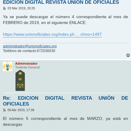
EDICION DIGITAL REVISTA UNIÓN DE OFICIALES
M
03 Mar 2019, 20:25
e
n
Ya se puede descargar el número 4 correspondiente al mes de
s
FEBRERO de 2019, en el siguiente ENLACE:
a
j
e
https://www.unionoficiales.org/index.ph ... chivo=1497
administrador@unionoficiales.org
Teléfono de contacto:672036030
Administrador
Teniente General
Re: EDICION DIGITAL REVISTA UNIÓN DE
OFICIALES
M
05 Abr 2019, 17:39
e
n
El número 5 correspondiente al mes de MARZO, ya está en
s
descargas
a
j