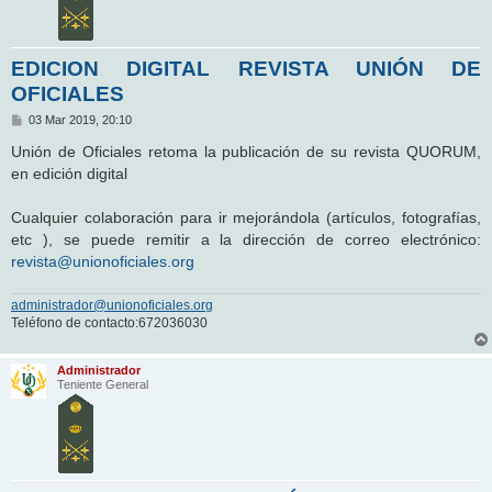
EDICION DIGITAL REVISTA UNIÓN DE
OFICIALES
M
03 Mar 2019, 20:10
e
n
Unión de Oficiales retoma la publicación de su revista QUORUM,
s
en edición digital
a
j
e
Cualquier colaboración para ir mejorándola (artículos, fotografías,
etc ), se puede remitir a la dirección de correo electrónico:
revista@unionoficiales.org
administrador@unionoficiales.org
Teléfono de contacto:672036030
Administrador
Teniente General