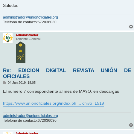
Saludos
administrador@unionoficiales.org
Teléfono de contacto:672036030
Administrador
Teniente General
Re: EDICION DIGITAL REVISTA UNIÓN DE
OFICIALES
M
04 Jun 2019, 18:05
e
n
El número 7 correspondiente al mes de MAYO, en descargas
s
a
j
https://www.unionoficiales.org/index.ph ... chivo=1519
e
administrador@unionoficiales.org
Teléfono de contacto:672036030
Administrador