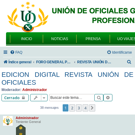
INICIO
NOTICIAS
PRENSA
UO VIAJE
FAQ
Identificarse
B
Índice general
FORO GENERAL PARA TODOS LOS USUARIOS
REVISTA UNIÓN DE OFICIALES
u
EDICION DIGITAL REVISTA UNIÓN DE
s
OFICIALES
c
Moderador:
Administrador
a
Buscar
Búsqueda av
Cerrado
r
1
2
3
4
Siguiente
38 mensajes
Administrador
Teniente General