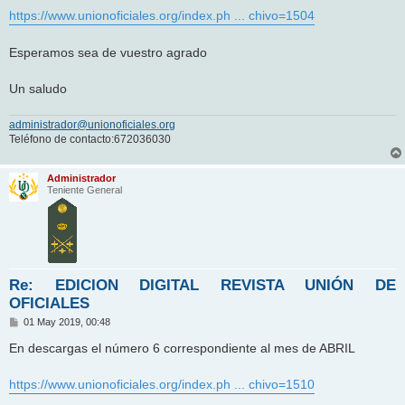
e
https://www.unionoficiales.org/index.ph ... chivo=1504
Esperamos sea de vuestro agrado
Un saludo
administrador@unionoficiales.org
Teléfono de contacto:672036030
Administrador
Teniente General
Re: EDICION DIGITAL REVISTA UNIÓN DE
OFICIALES
M
01 May 2019, 00:48
e
n
En descargas el número 6 correspondiente al mes de ABRIL
s
a
j
https://www.unionoficiales.org/index.ph ... chivo=1510
e