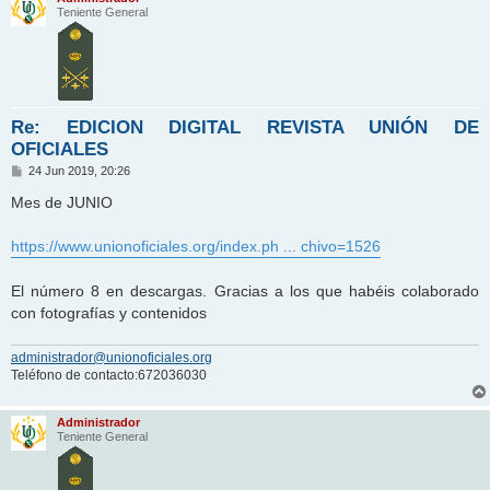
Teniente General
Re: EDICION DIGITAL REVISTA UNIÓN DE
OFICIALES
M
24 Jun 2019, 20:26
e
n
Mes de JUNIO
s
a
j
https://www.unionoficiales.org/index.ph ... chivo=1526
e
El número 8 en descargas. Gracias a los que habéis colaborado
con fotografías y contenidos
administrador@unionoficiales.org
Teléfono de contacto:672036030
Administrador
Teniente General