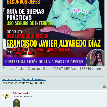
Portada Revista-Quorum 15.jpg (405.07 KiB) Visto 133246 veces
administrador@unionoficiales.org
Teléfono de contacto:672036030
Administrador
Teniente General