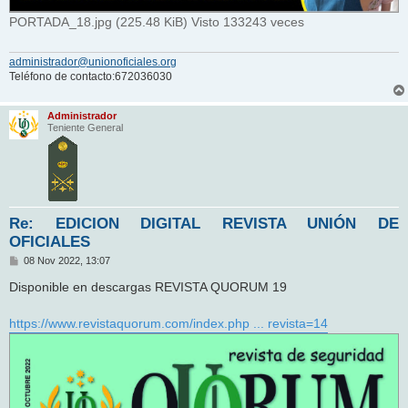
PORTADA_18.jpg (225.48 KiB) Visto 133243 veces
administrador@unionoficiales.org
Teléfono de contacto:672036030
Administrador
Teniente General
Re: EDICION DIGITAL REVISTA UNIÓN DE
OFICIALES
M
08 Nov 2022, 13:07
e
n
Disponible en descargas REVISTA QUORUM 19
s
a
j
https://www.revistaquorum.com/index.php ... revista=14
e