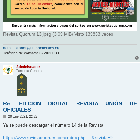
Revista Quorum 13.jpeg (3.09 MiB) Visto 139853 veces
administrador@unionoficiales.org
Teléfono de contacto:672036030
Administrador
Teniente General
Re: EDICION DIGITAL REVISTA UNIÓN DE
OFICIALES
M
29 Ene 2021, 22:27
e
n
Ya se puede descargar el número 14 de la Revista
s
a
j
https://www.revistaquorum.com/index.php ... &revista=9