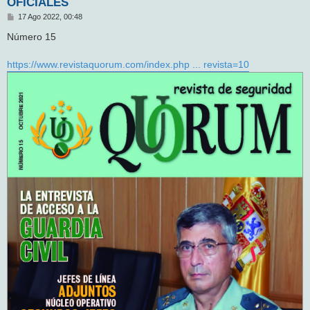
OFICIALES
M
17 Ago 2022, 00:48
e
n
Número 15
s
a
j
https://www.revistaquorum.com/index.php ... revista=10
e