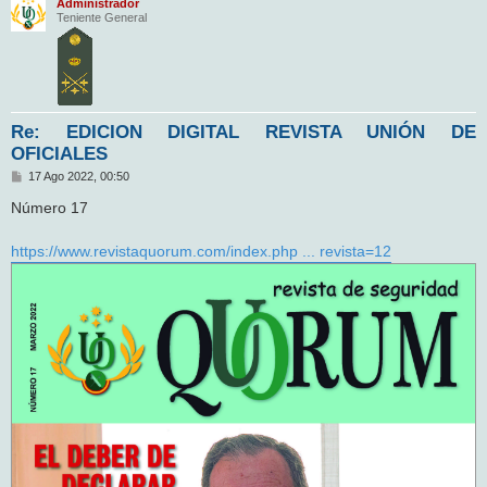
Administrador
Teniente General
Re: EDICION DIGITAL REVISTA UNIÓN DE
OFICIALES
M
17 Ago 2022, 00:50
e
n
Número 17
s
a
j
https://www.revistaquorum.com/index.php ... revista=12
e