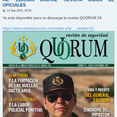
OFICIALES
M
13 Sep 2023, 19:56
e
n
Ya está disponible para su descarga la revista QUORUM 24
s
a
j
https://www.revistaquorum.com/index.php ... revista=21
e