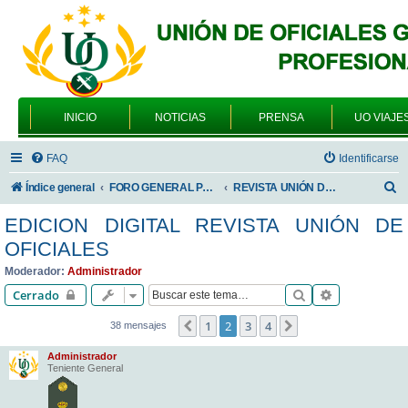
INICIO
NOTICIAS
PRENSA
UO VIAJE
FAQ
Identificarse
B
Índice general
FORO GENERAL PARA TODOS LOS USUARIOS
REVISTA UNIÓN DE OFICIALES
u
EDICION DIGITAL REVISTA UNIÓN DE
s
OFICIALES
c
Moderador:
Administrador
a
Buscar
Búsqueda av
Cerrado
r
1
2
3
4
Anterior
Siguiente
38 mensajes
Administrador
Teniente General