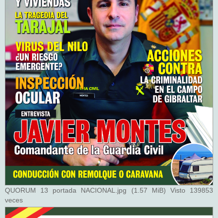
QUORUM 13 portada NACIONAL.jpg (1.57 MiB) Visto 139853
veces