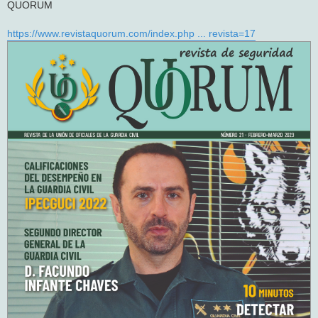
QUORUM
a
j
e
https://www.revistaquorum.com/index.php ... revista=17