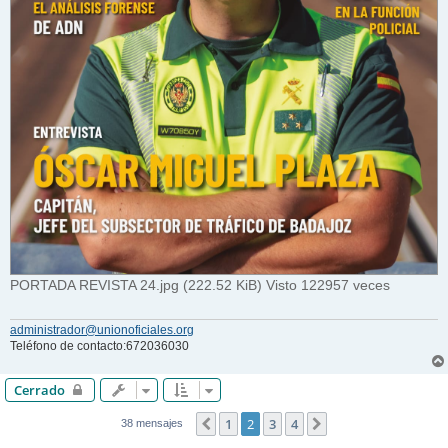
PORTADA REVISTA 24.jpg (222.52 KiB) Visto 122957 veces
administrador@unionoficiales.org
Teléfono de contacto:672036030
Cerrado
1
2
3
4
Anterior
Siguiente
38 mensajes