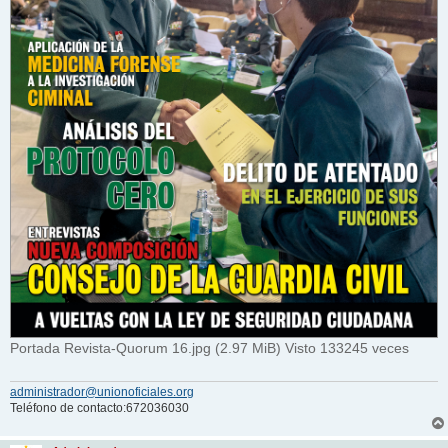
Portada Revista-Quorum 16.jpg (2.97 MiB) Visto 133245 veces
administrador@unionoficiales.org
Teléfono de contacto:672036030