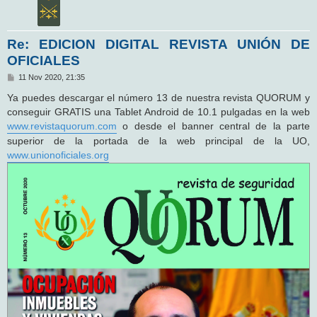
Re: EDICION DIGITAL REVISTA UNIÓN DE
OFICIALES
M
11 Nov 2020, 21:35
e
n
Ya puedes descargar el número 13 de nuestra revista QUORUM y
s
conseguir GRATIS una Tablet Android de 10.1 pulgadas en la web
a
j
www.revistaquorum.com
o desde el banner central de la parte
e
superior de la portada de la web principal de la UO,
www.unionoficiales.org