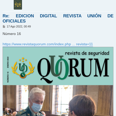
Re: EDICION DIGITAL REVISTA UNIÓN DE
OFICIALES
M
17 Ago 2022, 00:49
e
n
Número 16
s
a
j
https://www.revistaquorum.com/index.php ... revista=11
e