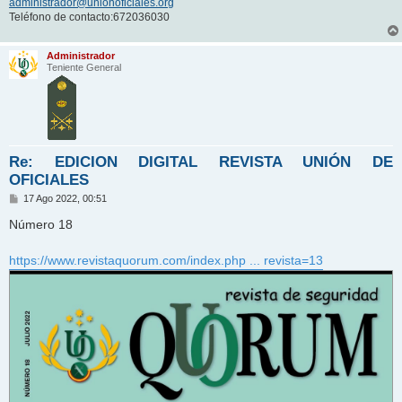
administrador@unionoficiales.org
Teléfono de contacto:672036030
Administrador
Teniente General
Re: EDICION DIGITAL REVISTA UNIÓN DE
OFICIALES
M
17 Ago 2022, 00:51
e
n
Número 18
s
a
j
https://www.revistaquorum.com/index.php ... revista=13
e