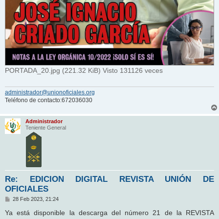
PORTADA_20.jpg (221.32 KiB) Visto 131126 veces
administrador@unionoficiales.org
Teléfono de contacto:672036030
Administrador
Teniente General
Re: EDICION DIGITAL REVISTA UNIÓN DE
OFICIALES
M
28 Feb 2023, 21:24
e
n
Ya está disponible la descarga del número 21 de la REVISTA
s