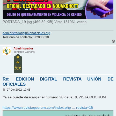
PORTADA_19.jpg (469.89 KiB) Visto 131961 veces
administrador@unionoficiales.org
Teléfono de contacto:672036030
Administrador
Teniente General
Re: EDICION DIGITAL REVISTA UNIÓN DE
OFICIALES
M
27 Dic 2022, 12:43
e
n
Ya se puede descargar el número 20 de la REVISTA QUORUM
s
a
j
https://www.revistaquorum.com/index.php ... revista=15
e