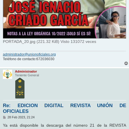
PORTADA_20.jpg (221.32 KiB) Visto 131072 veces
administrador@unionoficiales.org
Teléfono de contacto:672036030
Administrador
Teniente General
Re: EDICION DIGITAL REVISTA UNIÓN DE
OFICIALES
M
28 Feb 2023, 21:24
e
n
Ya está disponible la descarga del número 21 de la REVISTA
s