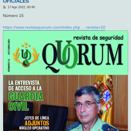
OFICIALES
M
17 Ago 2022, 00:48
e
n
Número 15
s
a
j
https://www.revistaquorum.com/index.php ... revista=10
e