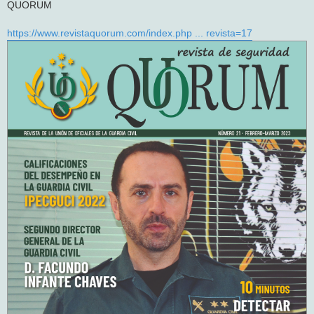
QUORUM
a
j
e
https://www.revistaquorum.com/index.php ... revista=17