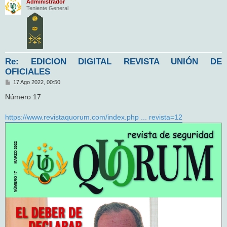
Administrador
Teniente General
Re: EDICION DIGITAL REVISTA UNIÓN DE
OFICIALES
M
17 Ago 2022, 00:50
e
n
Número 17
s
a
j
https://www.revistaquorum.com/index.php ... revista=12
e