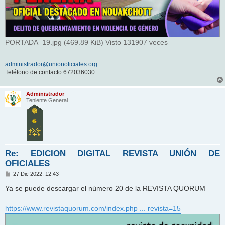
PORTADA_19.jpg (469.89 KiB) Visto 131907 veces
administrador@unionoficiales.org
Teléfono de contacto:672036030
Administrador
Teniente General
Re: EDICION DIGITAL REVISTA UNIÓN DE
OFICIALES
M
27 Dic 2022, 12:43
e
n
Ya se puede descargar el número 20 de la REVISTA QUORUM
s
a
j
https://www.revistaquorum.com/index.php ... revista=15
e