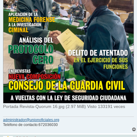
Portada Revista-Quorum 16.jpg (2.97 MiB) Visto 133191 veces
administrador@unionoficiales.org
Teléfono de contacto:672036030