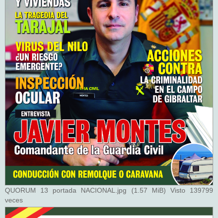
QUORUM 13 portada NACIONAL.jpg (1.57 MiB) Visto 139799
veces