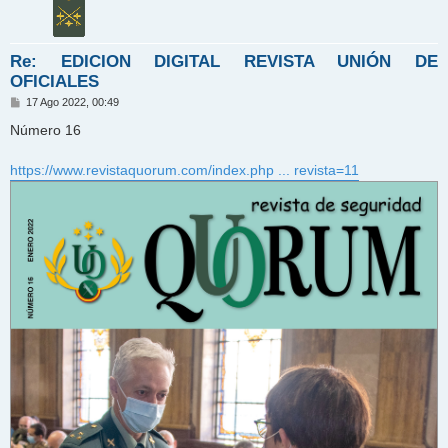
Re: EDICION DIGITAL REVISTA UNIÓN DE
OFICIALES
M
17 Ago 2022, 00:49
e
n
Número 16
s
a
j
https://www.revistaquorum.com/index.php ... revista=11
e