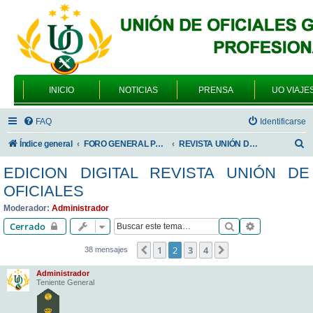
INICIO
NOTICIAS
PRENSA
UO VIAJE
FAQ
Identificarse
B
Índice general
FORO GENERAL PARA TODOS LOS USUARIOS
REVISTA UNIÓN DE OFICIALES
u
EDICION DIGITAL REVISTA UNIÓN DE
s
OFICIALES
c
Moderador:
Administrador
a
Buscar
Búsqueda av
Cerrado
r
1
2
3
4
Anterior
Siguiente
38 mensajes
Administrador
Teniente General