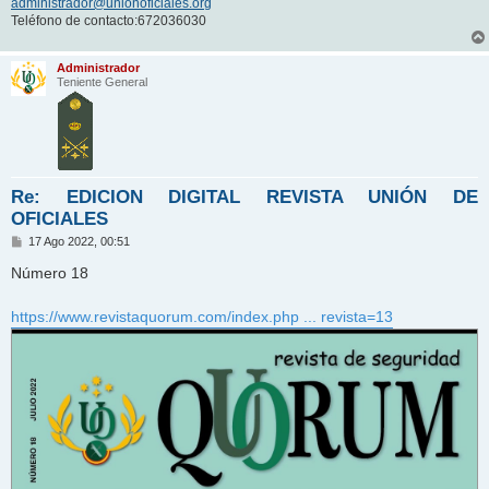
administrador@unionoficiales.org
Teléfono de contacto:672036030
Administrador
Teniente General
Re: EDICION DIGITAL REVISTA UNIÓN DE
OFICIALES
M
17 Ago 2022, 00:51
e
n
Número 18
s
a
j
https://www.revistaquorum.com/index.php ... revista=13
e