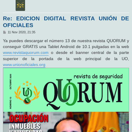
Re: EDICION DIGITAL REVISTA UNIÓN DE
OFICIALES
M
11 Nov 2020, 21:35
e
n
Ya puedes descargar el número 13 de nuestra revista QUORUM y
s
conseguir GRATIS una Tablet Android de 10.1 pulgadas en la web
a
j
www.revistaquorum.com
o desde el banner central de la parte
e
superior de la portada de la web principal de la UO,
www.unionoficiales.org