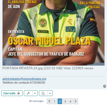
PORTADA REVISTA 24.jpg (222.52 KiB) Visto 122903 veces
administrador@unionoficiales.org
Teléfono de contacto:672036030
Cerrado
1
2
3
4
Anterior
Siguiente
38 mensajes