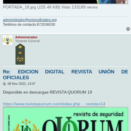
PORTADA_18.jpg (225.48 KiB) Visto 133189 veces
administrador@unionoficiales.org
Teléfono de contacto:672036030
Administrador
Teniente General
Re: EDICION DIGITAL REVISTA UNIÓN DE
OFICIALES
M
08 Nov 2022, 13:07
e
n
Disponible en descargas REVISTA QUORUM 19
s
a
j
https://www.revistaquorum.com/index.php ... revista=14
e