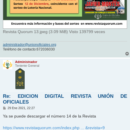
Revista Quorum 13.jpeg (3.09 MiB) Visto 139799 veces
administrador@unionoficiales.org
Teléfono de contacto:672036030
Administrador
Teniente General
Re: EDICION DIGITAL REVISTA UNIÓN DE
OFICIALES
M
29 Ene 2021, 22:27
e
n
Ya se puede descargar el número 14 de la Revista
s
a
j
https://www.revistaquorum.com/index.php ... &revista=9