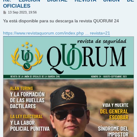
OFICIALES
M
13 Sep 2023, 19:56
e
n
Ya está disponible para su descarga la revista QUORUM 24
s
a
j
https://www.revistaquorum.com/index.php ... revista=21
e